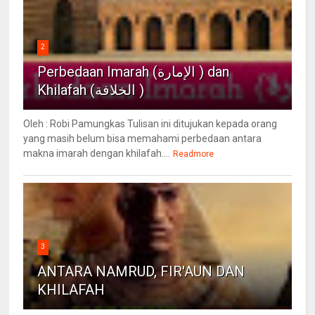
2
Perbedaan Imarah (الإمارة ) dan
Khilafah (الخلافة )
Oleh : Robi Pamungkas Tulisan ini ditujukan kepada orang
yang masih belum bisa memahami perbedaan antara
makna imarah dengan khilafah....
Readmore
3
ANTARA NAMRUD, FIR'AUN DAN
KHILAFAH