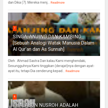
dan Dika (7). Mereka menj...
Readmore
7
SINGA, ANJING DAN KAMBING
[Sebuah Analogi Watak Manusia Dalam
Al Qur’an dan As Sunnah]
Oleh : Ahmad Sastra Dan kalau Kami menghendaki,
Sesungguhnya Kami tinggikan (derajat)nya dengan ayat-
ayat itu, tetapi Dia cenderung kepad...
Readmore
8
THALABUN NUSROH ADALAH