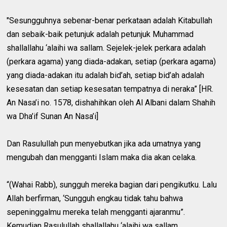
"Sesungguhnya sebenar-benar perkataan adalah Kitabullah
dan sebaik-baik petunjuk adalah petunjuk Muhammad
shallallahu ‘alaihi wa sallam. Sejelek-jelek perkara adalah
(perkara agama) yang diada-adakan, setiap (perkara agama)
yang diada-adakan itu adalah bid’ah, setiap bid’ah adalah
kesesatan dan setiap kesesatan tempatnya di neraka” [HR.
An Nasa’i no. 1578, dishahihkan oleh Al Albani dalam Shahih
wa Dha’if Sunan An Nasa’i]
Dan Rasulullah pun menyebutkan jika ada umatnya yang
mengubah dan mengganti Islam maka dia akan celaka.
“(Wahai Rabb), sungguh mereka bagian dari pengikutku. Lalu
Allah berfirman, ‘Sungguh engkau tidak tahu bahwa
sepeninggalmu mereka telah mengganti ajaranmu”.
Kemudian Rasulullah shallallahu ‘alaihi wa sallam