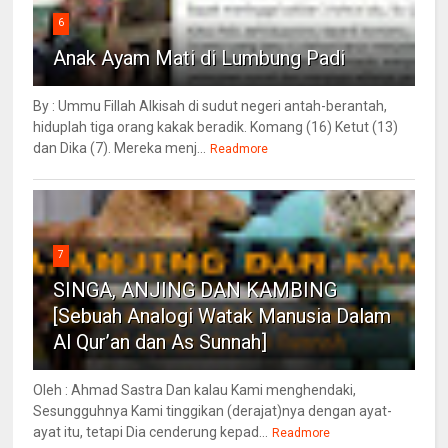
6
Anak Ayam Mati di Lumbung Padi
By : Ummu Fillah Alkisah di sudut negeri antah-berantah,
hiduplah tiga orang kakak beradik. Komang (16) Ketut (13)
dan Dika (7). Mereka menj...
Readmore
7
SINGA, ANJING DAN KAMBING
[Sebuah Analogi Watak Manusia Dalam
Al Qur’an dan As Sunnah]
Oleh : Ahmad Sastra Dan kalau Kami menghendaki,
Sesungguhnya Kami tinggikan (derajat)nya dengan ayat-
ayat itu, tetapi Dia cenderung kepad...
Readmore