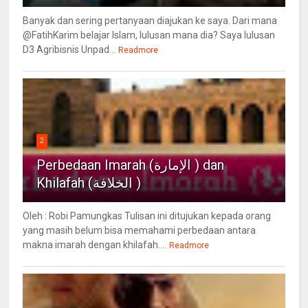
Banyak dan sering pertanyaan diajukan ke saya. Dari mana
@FatihKarim belajar Islam, lulusan mana dia? Saya lulusan
D3 Agribisnis Unpad...
Readmore
2
Perbedaan Imarah (الإمارة ) dan
Khilafah (الخلافة )
Oleh : Robi Pamungkas Tulisan ini ditujukan kepada orang
yang masih belum bisa memahami perbedaan antara
makna imarah dengan khilafah....
Readmore