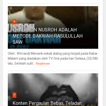
8
THALABUN NUSROH ADALAH
METODE DAKWAH RASULULLAH
SAW
Oleh : W.Irvandi Menarik sekali dialog yang terjadi pada Kabar
Malam yang diadakan oleh TV One pada hari Selasa, (25/08)
lalu. Setelah sulit...
Readmore
9
Konten Pergaulan Bebas, Teladan