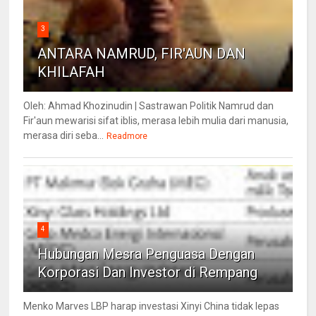
3
ANTARA NAMRUD, FIR'AUN DAN
KHILAFAH
Oleh: Ahmad Khozinudin | Sastrawan Politik Namrud dan
Fir'aun mewarisi sifat iblis, merasa lebih mulia dari manusia,
merasa diri seba...
Readmore
4
Hubungan Mesra Penguasa Dengan
Korporasi Dan Investor di Rempang
Menko Marves LBP harap investasi Xinyi China tidak lepas