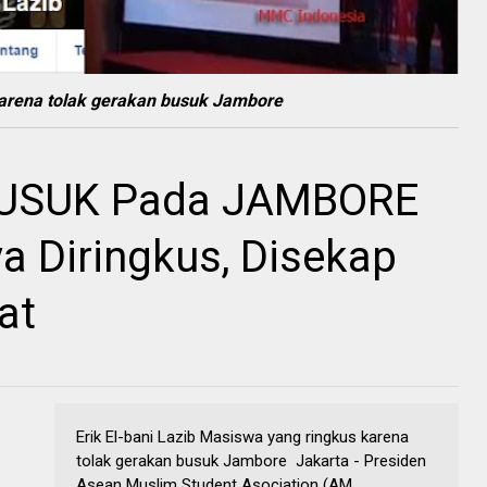
 karena tolak gerakan busuk Jambore
BUSUK Pada JAMBORE
Diringkus, Disekap
at
Erik El-bani Lazib Masiswa yang ringkus karena
tolak gerakan busuk Jambore Jakarta - P‎residen
Asean Muslim Student Asociation (AM...