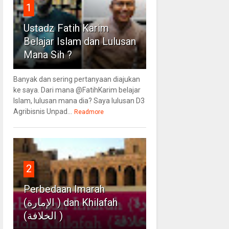
1
Ustadz Fatih Karim
Belajar Islam dan Lulusan
Mana Sih ?
Banyak dan sering pertanyaan diajukan
ke saya. Dari mana @FatihKarim belajar
Islam, lulusan mana dia? Saya lulusan D3
Agribisnis Unpad...
Readmore
2
Perbedaan Imarah
(الإمارة ) dan Khilafah
(الخلافة )