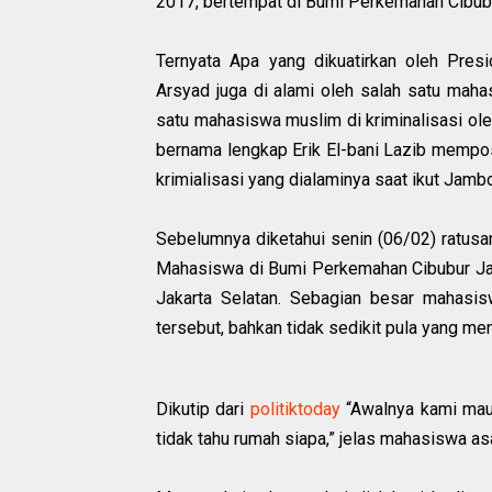
2017, bertempat di Bumi Perkemahan Cibubur
Ternyata Apa yang dikuatirkan oleh P‎re
Arsyad juga di alami oleh salah satu 
satu mahasiswa muslim di kriminalisasi ol
bernama lengkap Erik El-bani Lazib mempo
krimialisasi yang dialaminya saat ikut Jamb
Sebelumnya diketahui senin (06/02) ratus
Mahasiswa di Bumi Perkemahan Cibubur Jak
Jakarta Selatan. Sebagian besar mahasis
tersebut, bahkan tidak sedikit pula yang me
Dikutip dari
politiktoday
“Awalnya kami mau 
tidak tahu rumah siapa,” jelas mahasiswa a