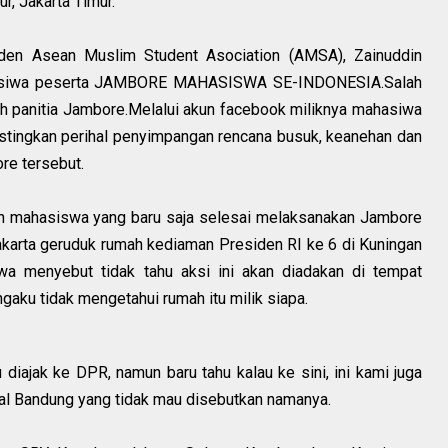
, Jakarta Timur.
siden Asean Muslim Student Asociation (AMSA), Zainuddin
mahasiwa peserta JAMBORE MAHASISWA SE-INDONESIA.Salah
eh panitia Jambore.Melalui akun facebook miliknya mahasiwa
stingkan perihal penyimpangan rencana busuk, keanehan dan
ore tersebut.
an mahasiswa yang baru saja selesai melaksanakan Jambore
arta geruduk rumah kediaman Presiden RI ke 6 di Kuningan
wa menyebut tidak tahu aksi ini akan diadakan di tempat
ngaku tidak mengetahui rumah itu milik siapa.
diajak ke DPR, namun baru tahu kalau ke sini, ini kami juga
sal Bandung yang tidak mau disebutkan namanya.