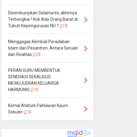
Disembunyikan Selama Ini, akhirnya
Terbongkar ! Kok Ada Orang Barat di
Tubuh Kepengurusan NU ?
0
Menggagas Kembali Peradaban
Islam dari Pesantren: Antara Seruan
dan Realitas
0
PERAN GURU MEMBENTUK
GENERASI SEKALIGUS
MEWUJUDKAN KELUARGA
HARMONIS
0
Kemal Atatürk Pahlawan Kaum
Sekuler
0