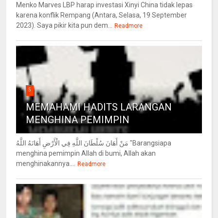
Menko Marves LBP harap investasi Xinyi China tidak lepas
karena konflik Rempang (Antara, Selasa, 19 September
2023). Saya pikir kita pun dem...
Readmore
5
MEMAHAMI HADITS LARANGAN
MENGHINA PEMIMPIN
مَنْ أَهَانَ سُلْطَانَ اللَّهِ فِي الْأَرْضِ أَهَانَهُ اللَّهُ "Barangsiapa
menghina pemimpin Allah di bumi, Allah akan
menghinakannya....
Readmore