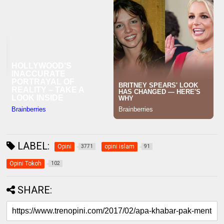
LABEL:
Opini
opini islam
3771
91
Opini Tokoh
102
SHARE: