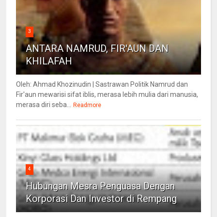
3
ANTARA NAMRUD, FIR'AUN DAN
KHILAFAH
Oleh: Ahmad Khozinudin | Sastrawan Politik Namrud dan
Fir'aun mewarisi sifat iblis, merasa lebih mulia dari manusia,
merasa diri seba...
Readmore
4
Hubungan Mesra Penguasa Dengan
Korporasi Dan Investor di Rempang