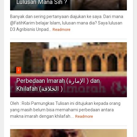
Lulusan Mana Sih ?
Banyak dan sering pertanyaan diajukan ke saya. Dari mana
@FatihKarim belajar Islam, lulusan mana dia? Saya lulusan
D3 Agribisnis Unpad...
Readmore
2
Perbedaan Imarah (الإمارة ) dan
Khilafah (الخلافة )
Oleh : Robi Pamungkas Tulisan ini ditujukan kepada orang
yang masih belum bisa memahami perbedaan antara
makna imarah dengan khilafah....
Readmore