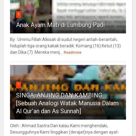
6
Anak Ayam Mati di Lumbung Padi
By : Ummu Fillah Alkisah di sudut negeri antah-berantah,
hiduplah tiga orang kakak beradik. Komang (16) Ketut (13)
dan Dika (7). Mereka menj...
Readmore
7
SINGA, ANJING DAN KAMBING
[Sebuah Analogi Watak Manusia Dalam
Al Qur’an dan As Sunnah]
Oleh : Ahmad Sastra Dan kalau Kami menghendaki,
Sesungguhnya Kami tinggikan (derajat)nya dengan ayat-