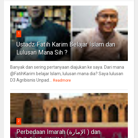
1
Ustadz Fatih Karim Belajar Islam dan
Lulusan Mana Sih ?
Banyak dan sering pertanyaan diajukan ke saya. Dari mana
@FatihKarim belajar Islam, lulusan mana dia? Saya lulusan
D3 Agribisnis Unpad...
Readmore
2
Perbedaan Imarah (الإمارة ) dan