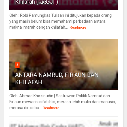
Khilafah (الخلافة )
Oleh : Robi Pamungkas Tulisan ini ditujukan kepada orang
yang masih belum bisa memahami perbedaan antara
makna imarah dengan khilafah....
Readmore
3
ANTARA NAMRUD, FIR'AUN DAN
KHILAFAH
Oleh: Ahmad Khozinudin | Sastrawan Politik Namrud dan
Fir'aun mewarisi sifat iblis, merasa lebih mulia dari manusia,
merasa diri seba...
Readmore