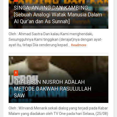
SINGA, ANJING DAN KAMBING
[Sebuah Analogi Watak Manusia Dalam
Al Qur’an dan As Sunnah]
Oleh : Ahmad Sastra Dan kalau Kami menghendaki,
Sesungguhnya Kami tinggikan (derajat)nya dengan ayat-
ayat itu, tetapi Dia cenderung kepad...
Readmore
8
THALABUN NUSROH ADALAH
METODE DAKWAH RASULULLAH
SAW
Oleh : W.Irvandi Menarik sekali dialog yang terjadi pada Kabar
Malam yang diadakan oleh TV One pada hari Selasa, (25/08)