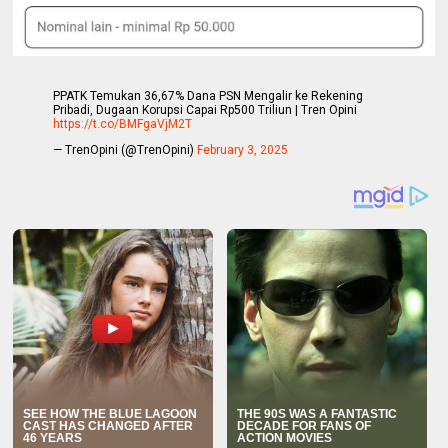
PPATK Temukan 36,67% Dana PSN Mengalir ke Rekening
Pribadi, Dugaan Korupsi Capai Rp500 Triliun | Tren Opini
https://t.co/BMFgaVjM2T
— TrenOpini (@TrenOpini)
February 3, 2025