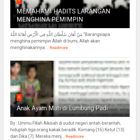
5
MEMAHAMI HADITS LARANGAN
MENGHINA PEMIMPIN
مَنْ أَهَانَ سُلْطَانَ اللَّهِ فِي الْأَرْضِ أَهَانَهُ اللَّهُ "Barangsiapa
menghina pemimpin Allah di bumi, Allah akan
menghinakannya....
Readmore
6
Anak Ayam Mati di Lumbung Padi
By : Ummu Fillah Alkisah di sudut negeri antah-berantah,
hiduplah tiga orang kakak beradik. Komang (16) Ketut (13)
dan Dika (7). Mereka menj...
Readmore