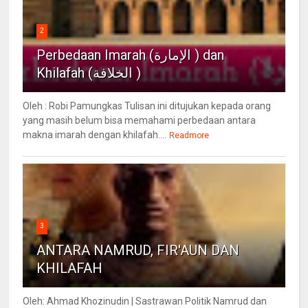
2
Perbedaan Imarah (الإمارة ) dan
Khilafah (الخلافة )
Oleh : Robi Pamungkas Tulisan ini ditujukan kepada orang
yang masih belum bisa memahami perbedaan antara
makna imarah dengan khilafah....
Readmore
3
ANTARA NAMRUD, FIR'AUN DAN
KHILAFAH
Oleh: Ahmad Khozinudin | Sastrawan Politik Namrud dan