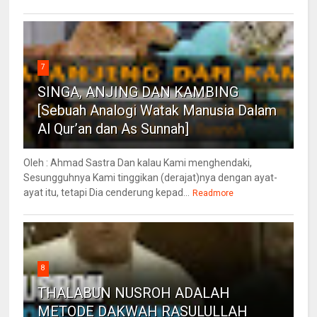
7
SINGA, ANJING DAN KAMBING
[Sebuah Analogi Watak Manusia Dalam
Al Qur’an dan As Sunnah]
Oleh : Ahmad Sastra Dan kalau Kami menghendaki,
Sesungguhnya Kami tinggikan (derajat)nya dengan ayat-
ayat itu, tetapi Dia cenderung kepad...
Readmore
8
THALABUN NUSROH ADALAH
METODE DAKWAH RASULULLAH