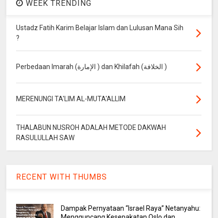
WEEK TRENDING
Ustadz Fatih Karim Belajar Islam dan Lulusan Mana Sih
?
Perbedaan Imarah (الإمارة ) dan Khilafah (الخلافة )
MERENUNGI TA'LIM AL-MUTA'ALLIM
THALABUN NUSROH ADALAH METODE DAKWAH
RASULULLAH SAW
RECENT WITH THUMBS
Dampak Pernyataan “Israel Raya” Netanyahu:
Mengguncang Kesepakatan Oslo dan