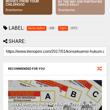
LABEL:
berita terkini
Opini
228
3771
SHARE:
RECOMMENDED FOR YOU
Asyik Banget, Polisi Gratiskan Biaya Bikin SIM
di Seluruh Indonesia Mulai Juli 2020, Syaratnya