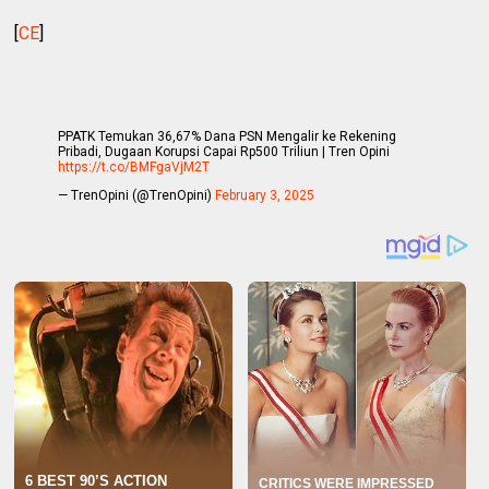
[
CE
]
PPATK Temukan 36,67% Dana PSN Mengalir ke Rekening
Pribadi, Dugaan Korupsi Capai Rp500 Triliun | Tren Opini
https://t.co/BMFgaVjM2T
— TrenOpini (@TrenOpini)
February 3, 2025