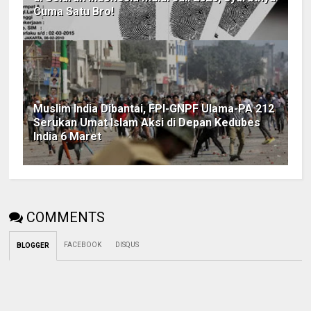
Cuma Satu Bro!
Muslim India Dibantai, FPI-GNPF Ulama-PA 212
Serukan Umat Islam Aksi di Depan Kedubes
India 6 Maret
COMMENTS
FACEBOOK
DISQUS
BLOGGER