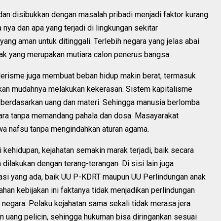
an disibukkan dengan masalah pribadi menjadi faktor kurang
ya dan apa yang terjadi di lingkungan sekitar
yang aman untuk ditinggali. Terlebih negara yang jelas abai
ak yang merupakan mutiara calon penerus bangsa.
lerisme juga membuat beban hidup makin berat, termasuk
kan mudahnya melakukan kekerasan. Sistem kapitalisme
u berdasarkan uang dan materi. Sehingga manusia berlomba
ara tanpa memandang pahala dan dosa. Masayarakat
wa nafsu tanpa mengindahkan aturan agama.
ehidupan, kejahatan semakin marak terjadi, baik secara
lakukan dengan terang-terangan. Di sisi lain juga
lasi yang ada, baik UU P-KDRT maupun UU Perlindungan anak
han kebijakan ini faktanya tidak menjadikan perlindungan
negara. Pelaku kejahatan sama sekali tidak merasa jera.
n uang pelicin, sehingga hukuman bisa diringankan sesuai