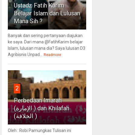
Ustadz Fatih Karim
Belajar Islam dan Lulusan
Mana Sih ?
Banyak dan sering pertanyaan diajukan
ke saya. Dari mana @FatihKarim belajar
Islam, lulusan mana dia? Saya lulusan D3
Agribisnis Unpad...
Readmore
2
Perbedaan Imarah
(الإمارة ) dan Khilafah
(الخلافة )
Oleh : Robi Pamungkas Tulisan ini