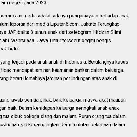
alam negeri pada 2023.
 dipermukaan media adalah adanya penganiayaan terhadap anak
alam laporan dari media Liputan6.com, Jakarta Terungkap,
ya JAP, balita 3 tahun, anak dari selebgram Hifdzan Silmi
jabi. Wanita asal Jawa Timur tersebut begitu bengis
bak belur.
yang terjadi pada anak anak di Indonesia. Berulangnya kasus
k tidak mendapat jaminan keamanan bahkan dalam keluarga.
ng berarti lemahnya jaminan perlindungan atas anak di
gung jawab semua pihak, baik keluarga, masyarakat maupun
ngan baik. Dalam kehidupan keluarga seringkali anak-anak
g tua sibuk bekerja siang dan malam. Peran orang tua dalam
stru harus dikesampingkan demi tuntutan pekerjaan dalam