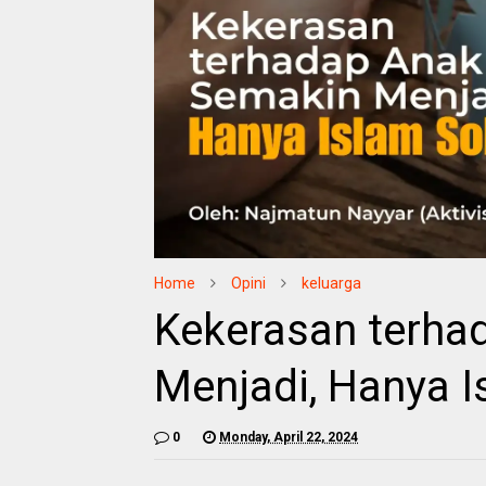
Home
Opini
keluarga
Kekerasan terha
Menjadi, Hanya I
0
Monday, April 22, 2024