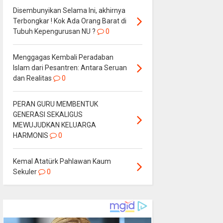
Disembunyikan Selama Ini, akhirnya
Terbongkar ! Kok Ada Orang Barat di
Tubuh Kepengurusan NU ?
0
Menggagas Kembali Peradaban
Islam dari Pesantren: Antara Seruan
dan Realitas
0
PERAN GURU MEMBENTUK
GENERASI SEKALIGUS
MEWUJUDKAN KELUARGA
HARMONIS
0
Kemal Atatürk Pahlawan Kaum
Sekuler
0