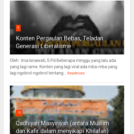
9
Konten Pergaulan Bebas, Teladan
Generasi Liberalisme
Oleh : Ima Isnawati, S.Pd Beberapa minggu yang lalu ada
yang lagi rame. Konten yang lagi viral ada mba-mba yang
lagi ngobrol-ngobrol tentang...
Readmore
10
Qadhiyah Masyiriyah (antara Muslim
dan Kafir dalam menyikapi Khilafah)