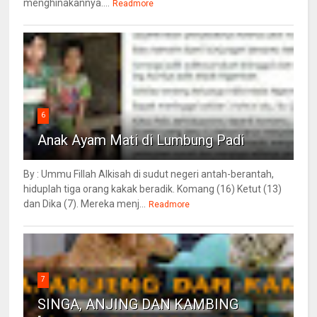
menghinakannya....
Readmore
6
Anak Ayam Mati di Lumbung Padi
By : Ummu Fillah Alkisah di sudut negeri antah-berantah,
hiduplah tiga orang kakak beradik. Komang (16) Ketut (13)
dan Dika (7). Mereka menj...
Readmore
7
SINGA, ANJING DAN KAMBING