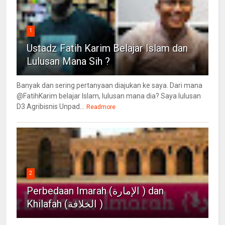
1
Ustadz Fatih Karim Belajar Islam dan
Lulusan Mana Sih ?
Banyak dan sering pertanyaan diajukan ke saya. Dari mana
@FatihKarim belajar Islam, lulusan mana dia? Saya lulusan
D3 Agribisnis Unpad...
Readmore
2
Perbedaan Imarah (الإمارة ) dan
Khilafah (الخلافة )