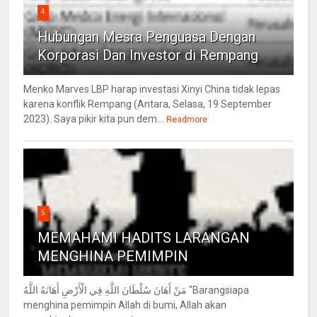
4
Hubungan Mesra Penguasa Dengan
Korporasi Dan Investor di Rempang
Menko Marves LBP harap investasi Xinyi China tidak lepas
karena konflik Rempang (Antara, Selasa, 19 September
2023). Saya pikir kita pun dem...
Readmore
5
MEMAHAMI HADITS LARANGAN
MENGHINA PEMIMPIN
مَنْ أَهَانَ سُلْطَانَ اللَّهِ فِي الْأَرْضِ أَهَانَهُ اللَّهُ "Barangsiapa
menghina pemimpin Allah di bumi, Allah akan