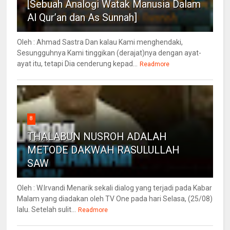
[Sebuah Analogi Watak Manusia Dalam
Al Qur’an dan As Sunnah]
Oleh : Ahmad Sastra Dan kalau Kami menghendaki,
Sesungguhnya Kami tinggikan (derajat)nya dengan ayat-
ayat itu, tetapi Dia cenderung kepad...
Readmore
8
THALABUN NUSROH ADALAH
METODE DAKWAH RASULULLAH
SAW
Oleh : W.Irvandi Menarik sekali dialog yang terjadi pada Kabar
Malam yang diadakan oleh TV One pada hari Selasa, (25/08)
lalu. Setelah sulit...
Readmore