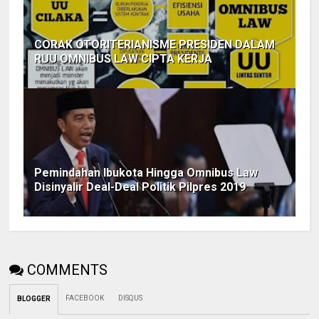
CORAK OTORITERIANISME PRESIDEN DALAM
RUU OMNIBUS LAW CIPTA KERJA
Pemindahan Ibukota Hingga Omnibus Law
Disinyalir Deal-Deal Politik Pilpres 2019
COMMENTS
FACEBOOK
DISQUS
BLOGGER