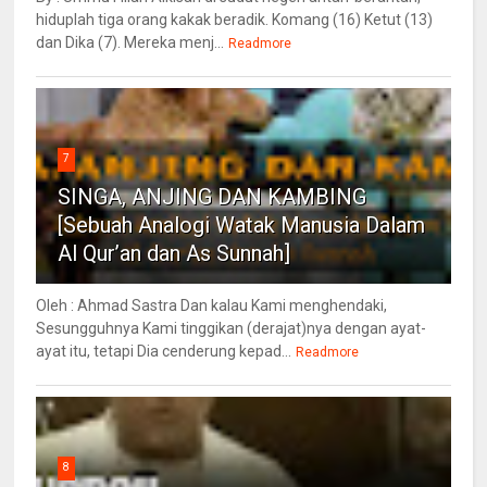
hiduplah tiga orang kakak beradik. Komang (16) Ketut (13)
dan Dika (7). Mereka menj...
Readmore
7
SINGA, ANJING DAN KAMBING
[Sebuah Analogi Watak Manusia Dalam
Al Qur’an dan As Sunnah]
Oleh : Ahmad Sastra Dan kalau Kami menghendaki,
Sesungguhnya Kami tinggikan (derajat)nya dengan ayat-
ayat itu, tetapi Dia cenderung kepad...
Readmore
8