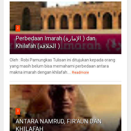
2
Perbedaan Imarah (الإمارة ) dan
Khilafah (الخلافة )
Oleh : Robi Pamungkas Tulisan ini ditujukan kepada orang
yang masih belum bisa memahami perbedaan antara
makna imarah dengan khilafah....
Readmore
3
ANTARA NAMRUD, FIR'AUN DAN
KHILAFAH