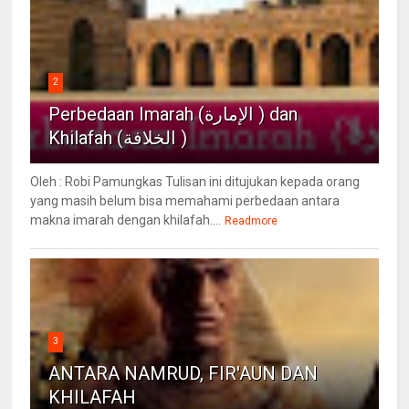
2
Perbedaan Imarah (الإمارة ) dan
Khilafah (الخلافة )
Oleh : Robi Pamungkas Tulisan ini ditujukan kepada orang
yang masih belum bisa memahami perbedaan antara
makna imarah dengan khilafah....
Readmore
3
ANTARA NAMRUD, FIR'AUN DAN
KHILAFAH