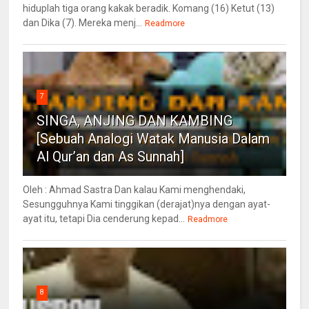
hiduplah tiga orang kakak beradik. Komang (16) Ketut (13)
dan Dika (7). Mereka menj...
Readmore
7
SINGA, ANJING DAN KAMBING
[Sebuah Analogi Watak Manusia Dalam
Al Qur’an dan As Sunnah]
Oleh : Ahmad Sastra Dan kalau Kami menghendaki,
Sesungguhnya Kami tinggikan (derajat)nya dengan ayat-
ayat itu, tetapi Dia cenderung kepad...
Readmore
8