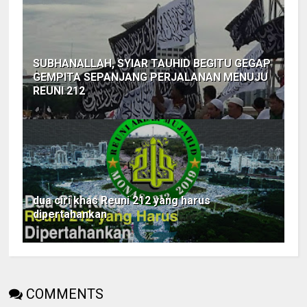
SUBHANALLAH, SYIAR TAUHID BEGITU GEGAP
GEMPITA SEPANJANG PERJALANAN MENUJU
REUNI 212
dua ciri khas Reuni 212 yang harus
dipertahankan
COMMENTS