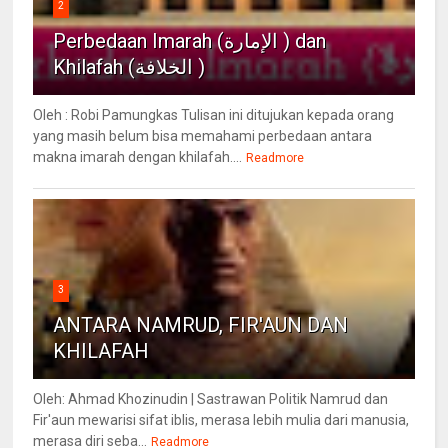
2
Perbedaan Imarah (الإمارة ) dan
Khilafah (الخلافة )
Oleh : Robi Pamungkas Tulisan ini ditujukan kepada orang
yang masih belum bisa memahami perbedaan antara
makna imarah dengan khilafah....
Readmore
3
ANTARA NAMRUD, FIR'AUN DAN
KHILAFAH
Oleh: Ahmad Khozinudin | Sastrawan Politik Namrud dan
Fir'aun mewarisi sifat iblis, merasa lebih mulia dari manusia,
merasa diri seba...
Readmore