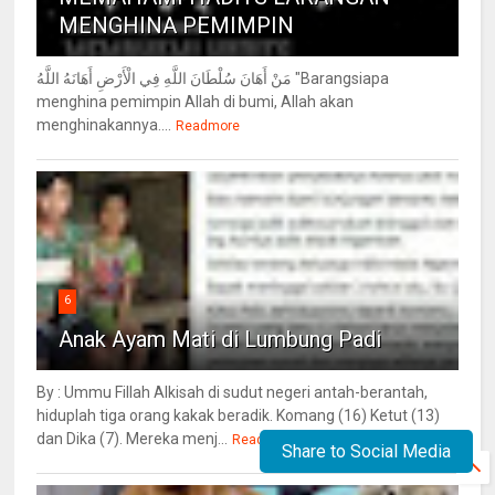
MENGHINA PEMIMPIN
مَنْ أَهَانَ سُلْطَانَ اللَّهِ فِي الْأَرْضِ أَهَانَهُ اللَّهُ "Barangsiapa
menghina pemimpin Allah di bumi, Allah akan
menghinakannya....
Readmore
6
Anak Ayam Mati di Lumbung Padi
By : Ummu Fillah Alkisah di sudut negeri antah-berantah,
hiduplah tiga orang kakak beradik. Komang (16) Ketut (13)
dan Dika (7). Mereka menj...
Readmore
Share to Social Media