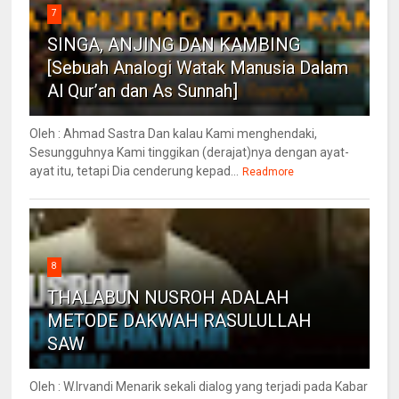
7
SINGA, ANJING DAN KAMBING
[Sebuah Analogi Watak Manusia Dalam
Al Qur’an dan As Sunnah]
Oleh : Ahmad Sastra Dan kalau Kami menghendaki,
Sesungguhnya Kami tinggikan (derajat)nya dengan ayat-
ayat itu, tetapi Dia cenderung kepad...
Readmore
8
THALABUN NUSROH ADALAH
METODE DAKWAH RASULULLAH
SAW
Oleh : W.Irvandi Menarik sekali dialog yang terjadi pada Kabar