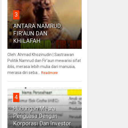
3
ANTARA NAMRUD,
FIR'AUN DAN
KHILAFAH
Oleh: Ahmad Khozinudin | Sastrawan
Politik Namrud dan Fir'aun mewarisi sifat
iblis, merasa lebih mulia dari manusia,
merasa diri seba...
Readmore
4
Hubungan Mesra
Penguasa Dengan
Korporasi Dan Investor