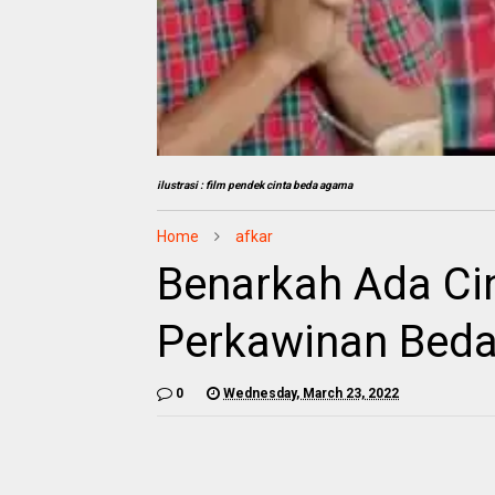
ilustrasi : film pendek cinta beda agama
Home
afkar
Benarkah Ada Cin
Perkawinan Bed
0
Wednesday, March 23, 2022