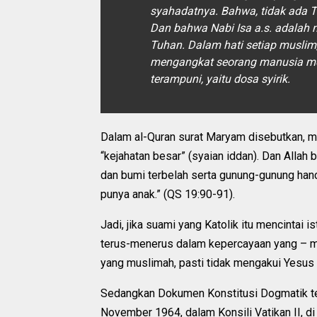
syahadatnya. Bahwa, tidak ada 
Dan bahwa Nabi Isa a.s. adalah 
Tuhan. Dalam hati setiap muslim
mengangkat seorang manusia men
terampuni, yaitu dosa syirik.
Dalam al-Quran surat Maryam disebutkan, me
“kejahatan besar” (syaian iddan). Dan Allah b
dan bumi terbelah serta gunung-gunung ha
punya anak.” (QS 19:90-91).
Jadi, jika suami yang Katolik itu mencintai i
terus-menerus dalam kepercayaan yang – men
yang muslimah, pasti tidak mengakui Yesus 
Sedangkan Dokumen Konstitusi Dogmatik te
November 1964, dalam Konsili Vatikan II, d