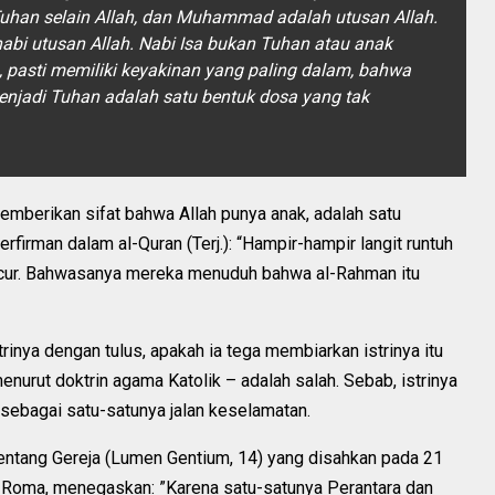
Tuhan selain Allah, dan Muhammad adalah utusan Allah.
nabi utusan Allah. Nabi Isa bukan Tuhan atau anak
, pasti memiliki keyakinan yang paling dalam, bahwa
jadi Tuhan adalah satu bentuk dosa yang tak
mberikan sifat bahwa Allah punya anak, adalah satu
erfirman dalam al-Quran (Terj.): “Hampir-hampir langit runtuh
ncur. Bahwasanya mereka menuduh bahwa al-Rahman itu
strinya dengan tulus, apakah ia tega membiarkan istrinya itu
urut doktrin agama Katolik – adalah salah. Sebab, istrinya
sebagai satu-satunya jalan keselamatan.
ntang Gereja (Lumen Gentium, 14) yang disahkan pada 21
i Roma, menegaskan: ”Karena satu-satunya Perantara dan