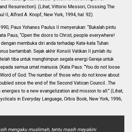
nd Resurrection). (Lihat, Vittorio Messori, Crossing The
II, Alfred A. Knopf, New York, 1994, hal. 92).
90, Paus Yohanes Paulus II menyerukan: “Bukalah pintu
Kata Paus, “Open the doors to Christ, people everywhere!
 dengan membuka diri anda terhadap Kata-kata Tuhan.
us bertambah. Sejak akhir Konsili Vatikan II jumlah itu
ya telah tiba untuk menghimpun segala energi Gereja untuk
kepada semua umat manusia. (Kata Paus: “You do not loose
e Word of God. The number of those who do not know about
s doubled since the end of the Second Vatican Council…The
energies to a new evangelization and mission to all.” (Lihat,
cyclicals in Everyday Language, Orbis Book, New York, 1996,
masih mengaku muslimah, tentu masih meyakini