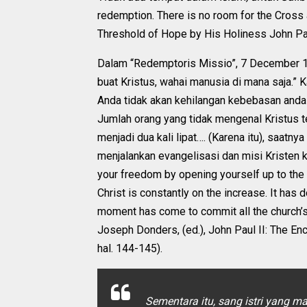
redemption. There is no room for the Cross a
Threshold of Hope by His Holiness John Paul 
Dalam “Redemptoris Missio”, 7 December 19
buat Kristus, wahai manusia di mana saja.” 
Anda tidak akan kehilangan kebebasan anda
Jumlah orang yang tidak mengenal Kristus ter
menjadi dua kali lipat…. (Karena itu), saatn
menjalankan evangelisasi dan misi Kristen 
your freedom by opening yourself up to th
Christ is constantly on the increase. It ha
moment has come to commit all the church’s 
Joseph Donders, (ed.), John Paul II: The En
hal. 144-145).
Sementara itu, sang istri yang 