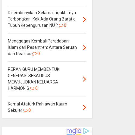
Disembunyikan Selama Ini, akhirnya
Terbongkar ! Kok Ada Orang Barat di
Tubuh Kepengurusan NU ?
0
Menggagas Kembali Peradaban
Islam dari Pesantren: Antara Seruan
dan Realitas
0
PERAN GURU MEMBENTUK
GENERASI SEKALIGUS
MEWUJUDKAN KELUARGA
HARMONIS
0
Kemal Atatürk Pahlawan Kaum
Sekuler
0