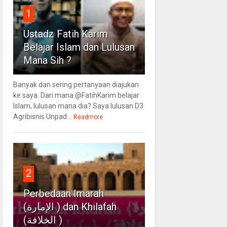
1
Ustadz Fatih Karim
Belajar Islam dan Lulusan
Mana Sih ?
Banyak dan sering pertanyaan diajukan
ke saya. Dari mana @FatihKarim belajar
Islam, lulusan mana dia? Saya lulusan D3
Agribisnis Unpad...
Readmore
2
Perbedaan Imarah
(الإمارة ) dan Khilafah
(الخلافة )