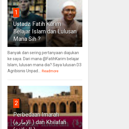
1
Ustadz Fatih Karim
Belajar Islam dan Lulusan
Mana Sih ?
Banyak dan sering pertanyaan diajukan
ke saya. Dari mana @FatihKarim belajar
Islam, lulusan mana dia? Saya lulusan D3
Agribisnis Unpad...
Readmore
2
Perbedaan Imarah
(الإمارة ) dan Khilafah