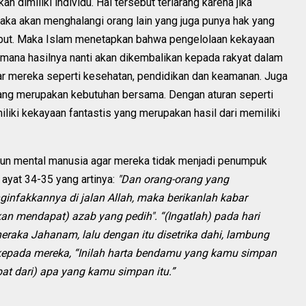
n dimiliki individu. Hal tersebut terlarang karena jika
aka akan menghalangi orang lain yang juga punya hak yang
but. Maka Islam menetapkan bahwa pengelolaan kekayaan
mana hasilnya nanti akan dikembalikan kepada rakyat dalam
r mereka seperti kesehatan, pendidikan dan keamanan. Juga
ang merupakan kebutuhan bersama. Dengan aturan seperti
iliki kekayaan fantastis yang merupakan hasil dari memiliki
gun mental manusia agar mereka tidak menjadi penumpuk
 ayat 34-35 yang artinya:
"Dan orang-orang yang
nfakkannya di jalan Allah, maka berikanlah kabar
n mendapat) azab yang pedih". “(Ingatlah) pada hari
raka Jahanam, lalu dengan itu disetrika dahi, lambung
kepada mereka, “Inilah harta bendamu yang kamu simpan
bat dari) apa yang kamu simpan itu.”