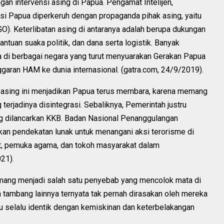
gan intervensi asing di Papua. Pengamat Intelijen,
si Papua diperkeruh dengan propaganda pihak asing, yaitu
O). Keterlibatan asing di antaranya adalah berupa dukungan
tuan suaka politik, dan dana serta logistik. Banyak
di berbagai negara yang turut menyuarakan Gerakan Papua
aran HAM ke dunia internasional. (gatra.com, 24/9/2019).
i asing ini menjadikan Papua terus membara, karena memang
erjadinya disintegrasi. Sebaliknya, Pemerintah justru
ng dilancarkan KKB. Badan Nasional Penanggulangan
n pendekatan lunak untuk menangani aksi terorisme di
, pemuka agama, dan tokoh masyarakat dalam
21).
mang menjadi salah satu penyebab yang mencolok mata di
tambang lainnya ternyata tak pernah dirasakan oleh mereka
ru selalu identik dengan kemiskinan dan keterbelakangan