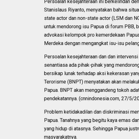
Persoalan kesejahteraan ini berkelindan den
Stanislaus Riyanto, menyatakan bahwa situa
state actor dan non-state actor (LSM dan NG
untuk mendorong isu Papua di forum PBB, ban
advokasi kelompok pro kemerdekaan Papua 
Merdeka dengan mengangkat isu-isu pelangg
Persoalan kesejahteraan dan dan intervens
senantiasa ada pihak-pihak yang mendorong t
bersikap lunak terhadap aksi kekerasan ya
Terorisme (BNPT) menyatakan akan melakuka
Papua. BNPT akan menggandeng tokoh adat
pendekatannya. (cnnindonesia.com, 27/5/20
Problem ketidakadilan dan diskriminasi me
Papua. Tanahnya yang begitu kaya emas dan 
yang hidup di atasnya. Sehingga Papua just
masyarakatnya.