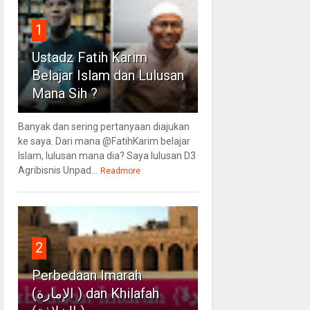
1
Ustadz Fatih Karim
Belajar Islam dan Lulusan
Mana Sih ?
Banyak dan sering pertanyaan diajukan
ke saya. Dari mana @FatihKarim belajar
Islam, lulusan mana dia? Saya lulusan D3
Agribisnis Unpad...
Readmore
2
Perbedaan Imarah
(الإمارة ) dan Khilafah