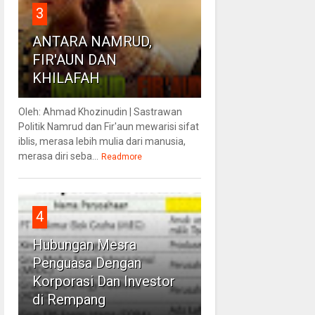
3
ANTARA NAMRUD,
FIR'AUN DAN
KHILAFAH
Oleh: Ahmad Khozinudin | Sastrawan
Politik Namrud dan Fir'aun mewarisi sifat
iblis, merasa lebih mulia dari manusia,
merasa diri seba...
Readmore
4
Hubungan Mesra
Penguasa Dengan
Korporasi Dan Investor
di Rempang