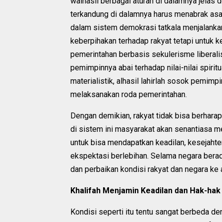
walhasil berbagai aturan di dalamnya jelas
terkandung di dalamnya harus menabrak asa
dalam sistem demokrasi tatkala menjalanka
keberpihakan terhadap rakyat tetapi untuk k
pemerintahan berbasis sekulerisme liberal
pemimpinnya abai terhadap nilai-nilai spiri
materialistik, alhasil lahirlah sosok pemi
melaksanakan roda pemerintahan.
Dengan demikian, rakyat tidak bisa berhara
di sistem ini masyarakat akan senantiasa m
untuk bisa mendapatkan keadilan, kesejaht
ekspektasi berlebihan. Selama negara ber
dan perbaikan kondisi rakyat dan negara ke a
Khalifah Menjamin Keadilan dan Hak-hak
Kondisi seperti itu tentu sangat berbeda de