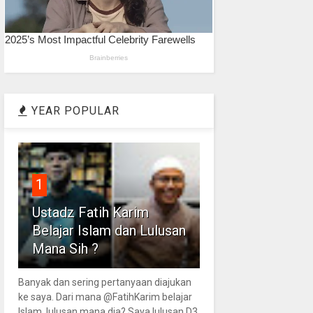
YEAR POPULAR
1
Ustadz Fatih Karim
Belajar Islam dan Lulusan
Mana Sih ?
Banyak dan sering pertanyaan diajukan
ke saya. Dari mana @FatihKarim belajar
Islam, lulusan mana dia? Saya lulusan D3