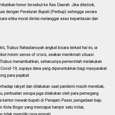
likan honor tersebut ke Kas Daerah. Jika ditelisik,
ai dengan Peraturan Bupati (Perbup) sehingga secara
ecara etika moral dinilai melanggar asas kepantasan dan
i, Trubus Rahadiansyah angkat bicara terkait hal ini, ia
but minim sense of crisis, seakan menikmati situasi
n. Trubus menambahkan, seharusnya pemerintah melakukan
Covid-19, supaya dana yang diperuntukkan bagi masyarakat
ng para pejabat.
 terhadap rakyat dan dilakukan saat pandemi masih merebak,
lalu, perbuatan serupa juga dilakukan oleh para pemegang
 kantor mewah bupati di Penajam Paser, pengadaan baju
Kota Bogor yang mencapai hampir satu miliar,
 tidak memiliki rasa empati.