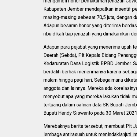
mengambil honor pemakaman jenazah Covid
Kabupaten Jember mendapatkan insentif p
masing-masing sebesar 70,5 juta, dengan d
Adapun besaran honor yang diterima berdasa
ribu dikali tiap jenazah yang dimakamkan d
Adapun para pejabat yang menerima upah te
Daerah (Sekda), Plt Kepala Bidang Penang
Kedaruratan Dana Logistik BPBD Jember. Saat
berdalih berhak menerimanya karena sebaga
malam hingga pagi hari. Sebagaimana diketah
anggota dan lainnya. Mereka ada korelasinya
menyebut apa yang mereka lakukan tidak me
tertuang dalam salinan data SK Bupati Jem
Bupati Hendy Siswanto pada 30 Maret 2021
Merebaknya berita tersebut, membuat Plt 
lembaga antirasuah untuk menindaklanjuti i