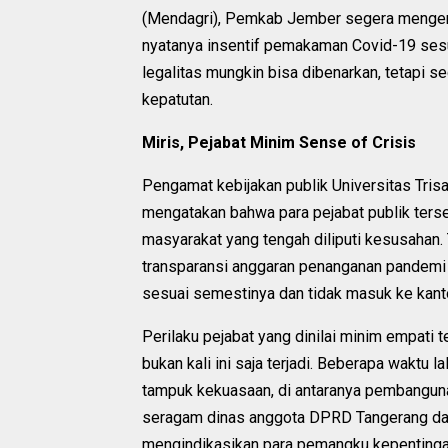
(Mendagri), Pemkab Jember segera mengemba
nyatanya insentif pemakaman Covid-19 sesu
legalitas mungkin bisa dibenarkan, tetapi s
kepatutan.
Miris, Pejabat Minim Sense of Crisis
Pengamat kebijakan publik Universitas Trisakt
mengatakan bahwa para pejabat publik terse
masyarakat yang tengah diliputi kesusaha
transparansi anggaran penanganan pandemi 
sesuai semestinya dan tidak masuk ke kanto
Perilaku pejabat yang dinilai minim empati
bukan kali ini saja terjadi. Beberapa waktu 
tampuk kekuasaan, di antaranya pembanguna
seragam dinas anggota DPRD Tangerang dan 
mengindikasikan para pemangku kepentingan