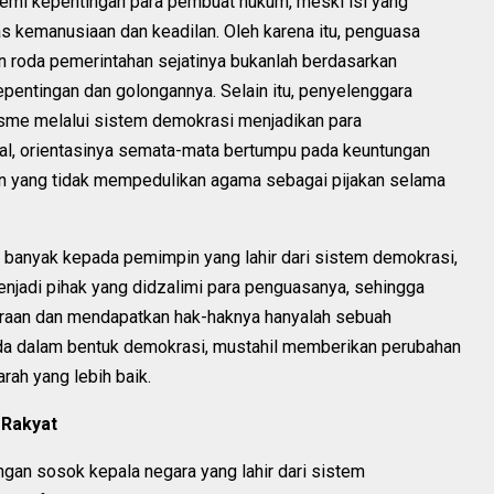
 demi kepentingan para pembuat hukum, meski isi yang
s kemanusiaan dan keadilan. Oleh karena itu, penguasa
n roda pemerintahan sejatinya bukanlah berdasarkan
epentingan dan golongannya. Selain itu, penyelenggara
isme melalui sistem demokrasi menjadikan para
tual, orientasinya semata-mata bertumpu pada keuntungan
mpin yang tidak mempedulikan agama sebagai pijakan selama
p banyak kepada pemimpin yang lahir dari sistem demokrasi,
enjadi pihak yang didzalimi para penguasanya, sehingga
eraan dan mendapatkan hak-haknya hanyalah sebuah
ada dalam bentuk demokrasi, mustahil memberikan perubahan
rah yang lebih baik.
 Rakyat
ngan sosok kepala negara yang lahir dari sistem