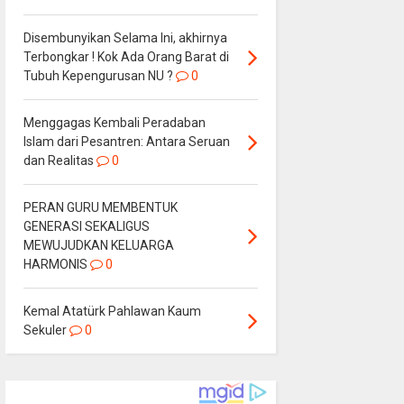
Disembunyikan Selama Ini, akhirnya
Terbongkar ! Kok Ada Orang Barat di
Tubuh Kepengurusan NU ?
0
Menggagas Kembali Peradaban
Islam dari Pesantren: Antara Seruan
dan Realitas
0
PERAN GURU MEMBENTUK
GENERASI SEKALIGUS
MEWUJUDKAN KELUARGA
HARMONIS
0
Kemal Atatürk Pahlawan Kaum
Sekuler
0