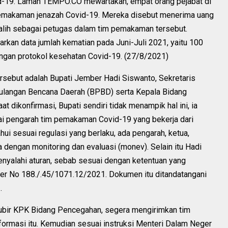
-19. Laman TEMPO.CO mewartakan, empat orang pejabat di
emakaman jenazah Covid-19. Mereka disebut menerima uang
alih sebagai petugas dalam tim pemakaman tersebut.
rkan data jumlah kematian pada Juni-Juli 2021, yaitu 100
engan protokol kesehatan Covid-19. (27/8/2021)
rsebut adalah Bupati Jember Hadi Siswanto, Sekretaris
gulangan Bencana Daerah (BPBD) serta Kepala Bidang
 dikonfirmasi, Bupati sendiri tidak menampik hal ini, ia
i pengarah tim pemakaman Covid-19 yang bekerja dari
ui sesuai regulasi yang berlaku, ada pengarah, ketua,
 dengan monitoring dan evaluasi (monev). Selain itu Hadi
nyalahi aturan, sebab sesuai dengan ketentuan yang
ber No 188./.45/1071.12/2021. Dokumen itu ditandatangani
.
Jubir KPK Bidang Pencegahan, segera mengirimkan tim
nformasi itu. Kemudian sesuai instruksi Menteri Dalam Neger