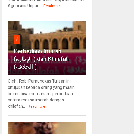
Agribisnis Unpad...
Readmore
2
Perbedaan Imarah
(الإمارة ) dan Khilafah
(الخلافة )
Oleh : Robi Pamungkas Tulisan ini
ditujukan kepada orang yang masih
belum bisa memahami perbedaan
antara makna imarah dengan
khilafah....
Readmore