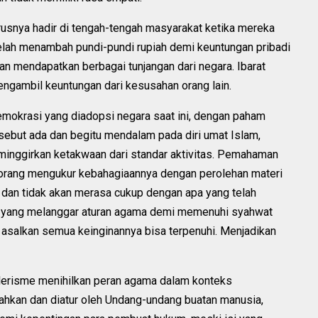
snya hadir di tengah-tengah masyarakat ketika mereka
celah menambah pundi-pundi rupiah demi keuntungan pribadi
dan mendapatkan berbagai tunjangan dari negara. Ibarat
engambil keuntungan dari kesusahan orang lain.
demokrasi yang diadopsi negara saat ini, dengan paham
ebut ada dan begitu mendalam pada diri umat Islam,
inggirkan ketakwaan dari standar aktivitas. Pemahaman
orang mengukur kebahagiaannya dengan perolehan materi
 dan tidak akan merasa cukup dengan apa yang telah
hal yang melanggar aturan agama demi memenuhi syahwat
a, asalkan semua keinginannya bisa terpenuhi. Menjadikan
lerisme menihilkan peran agama dalam konteks
ahkan dan diatur oleh Undang-undang buatan manusia,