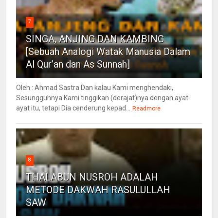
7
SINGA, ANJING DAN KAMBING
[Sebuah Analogi Watak Manusia Dalam
Al Qur’an dan As Sunnah]
Oleh : Ahmad Sastra Dan kalau Kami menghendaki,
Sesungguhnya Kami tinggikan (derajat)nya dengan ayat-
ayat itu, tetapi Dia cenderung kepad...
Readmore
8
THALABUN NUSROH ADALAH
METODE DAKWAH RASULULLAH
SAW