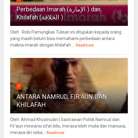
Perbedaan Imarah (الإمارة ) dan
Khilafah (الخلافة )
Oleh : Robi Pamungkas Tulisan ini ditujukan kepada orang
yang masih belum bisa memahami perbedaan antara
makna imarah dengan khilafah....
Readmore
3
ANTARA NAMRUD, FIR'AUN DAN
KHILAFAH
Oleh: Ahmad Khozinudin | Sastrawan Politik Namrud dan
Fir'aun mewarisi sifat iblis, merasa lebih mulia dari manusia,
merasa diri seba...
Readmore