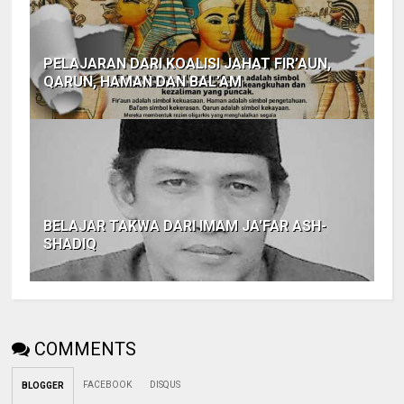
PELAJARAN DARI KOALISI JAHAT FIR’AUN,
QARUN, HAMAN DAN BAL’AM
BELAJAR TAKWA DARI IMAM JA'FAR ASH-
SHADIQ
COMMENTS
FACEBOOK
DISQUS
BLOGGER