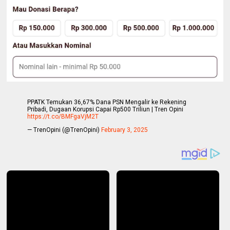
PPATK Temukan 36,67% Dana PSN Mengalir ke Rekening
Pribadi, Dugaan Korupsi Capai Rp500 Triliun | Tren Opini
https://t.co/BMFgaVjM2T
— TrenOpini (@TrenOpini)
February 3, 2025