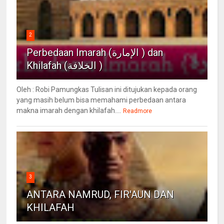
2
Perbedaan Imarah (الإمارة ) dan
Khilafah (الخلافة )
Oleh : Robi Pamungkas Tulisan ini ditujukan kepada orang
yang masih belum bisa memahami perbedaan antara
makna imarah dengan khilafah....
Readmore
3
ANTARA NAMRUD, FIR'AUN DAN
KHILAFAH