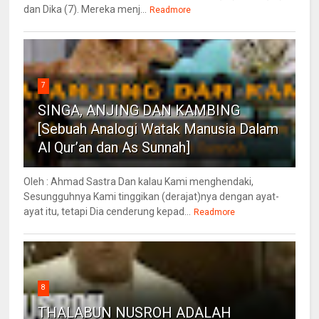
dan Dika (7). Mereka menj...
Readmore
7
SINGA, ANJING DAN KAMBING
[Sebuah Analogi Watak Manusia Dalam
Al Qur’an dan As Sunnah]
Oleh : Ahmad Sastra Dan kalau Kami menghendaki,
Sesungguhnya Kami tinggikan (derajat)nya dengan ayat-
ayat itu, tetapi Dia cenderung kepad...
Readmore
8
THALABUN NUSROH ADALAH