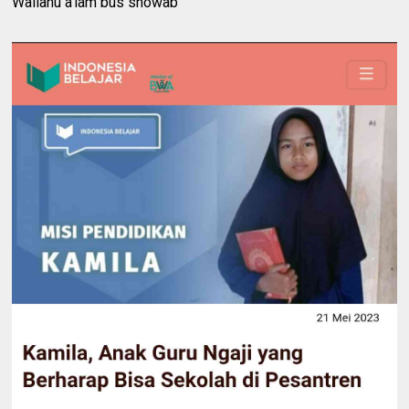
Wallahu a’lam bus showab