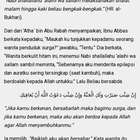
“Nabi shallallahu ‘alaihi wa sallam melaksanakan shalat
malam hingga kaki beliau bengkak-bengkak.”
(HR. al-
Bukhari).
Dan dari 'Atha` bin Abu Rabah menyampaikan; Ibnu Abbas
berkata kepadaku, “Maukah ku tunjukkan kepadamu seorang
wanita penduduk surga?” jawabku, “Tentu.” Dia berkata,
“Wanita berkulit hitam ini, menemui Nabi shallallahu ‘alaihi wa
sallam sambil meminta, “Sebenarnya aku menderita epilepsi
dan auratku sering tersingkap (saat kambuh), maka
berdoalah kepada Allah untukku.” Lalu Beliau bersabda:
إِنْ شِئْتِ صَبَرْتِ وَلَكِ الْجَنَّةُ وَإِنْ شِئْتِ دَعَوْتُ اللَّهَ أَنْ يُعَافِيَكِ
“Jika kamu berkenan, bersabarlah maka bagimu surga, dan
jika kamu berkenan, maka aku akan berdoa kepada Allah
agar Allah menyembuhkanmu.”
Ia memilih,
“Baiklah aku akan bersabar.” Kata wanita itu