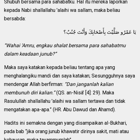
Shubuh bersama para sahabatku. Hal itu mereka laporkan
kepada Nabi shallallahu 'alaihi wa sallam, maka beliau
bersabda:
يَا عَمْرُو صَلَّيْتَ بِأَصْحَابِكَ وَأَنْتَ جُنُبٌ؟
“Wahai ‘Amru, engkau shalat bersama para sahabatmu
dalam keadaan junub?”
Maka saya katakan kepada beliau tentang apa yang
menghalangiku mandi dan saya katakan; Sesungguhnya saya
mendengar Allah berfirman:
“Dan janganlah kalian
membunuh diri kalian.”
(QS. an-Nisâ’ [4]: 29). Maka
Rasulullah shallallahu 'alaihi wa sallam tertawa dan tidak
mengatakan apa-apa.” (HR. Abu Dawud dan Ahamd).
Hadits ini semakna dengan yang disampaikan al-Bukhari,
pada bab “jika orang junub khawatir dirinya sakit, mati atau
kehausan, maka tayammumlah”.