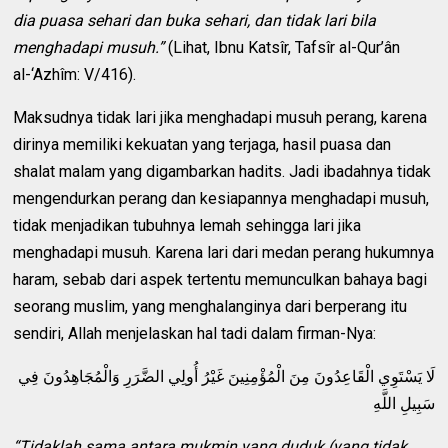
dia puasa sehari dan buka sehari, dan tidak lari bila
menghadapi musuh.”
(Lihat, Ibnu Katsîr, Tafsîr al-Qur’ân
al-‘Azhîm: V/416).
Maksudnya tidak lari jika menghadapi musuh perang, karena
dirinya memiliki kekuatan yang terjaga, hasil puasa dan
shalat malam yang digambarkan hadits. Jadi ibadahnya tidak
mengendurkan perang dan kesiapannya menghadapi musuh,
tidak menjadikan tubuhnya lemah sehingga lari jika
menghadapi musuh. Karena lari dari medan perang hukumnya
haram, sebab dari aspek tertentu memunculkan bahaya bagi
seorang muslim, yang menghalanginya dari berperang itu
sendiri, Allah menjelaskan hal tadi dalam firman-Nya:
لَا يَسْتَوِي الْقَاعِدُونَ مِنَ الْمُؤْمِنِينَ غَيْرُ أُولِي الضَّرَرِ وَالْمُجَاهِدُونَ فِي
سَبِيلِ اللَّهِ
“Tidaklah sama antara mukmin yang duduk (yang tidak