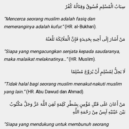
سِبَابُ الْمُسْلِمِ فُسُوقٌ وَقِتَالُهُ كُفْرٌ
“Mencerca seorang muslim adalah fasiq dan
memeranginya adalah kufur.”
(HR. al-Bukhari).
مَنْ أَشَارَ إِلَى أَخِيهِ بِحَدِيدَةٍ فَإِنَّ الْمَلَائِكَةَ تَلْعَنُهُ
“Siapa yang mengacungkan senjata kepada saudaranya,
maka malaikat melaknatinya…”
(HR. Muslim).
لَا يَحِلُّ لِمُسْلِمٍ أَنْ يُرَوِّعَ مُسْلِمًا
“Tidak halal bagi seorang muslim menakut-nakuti muslim
yang lain.”
(HR. Abu Dawud dan Ahmad).
مَنْ أَعَانَ عَلَى قَتْلِ مُؤْمِنٍ بِشَطْرِ كَلِمَةٍ لَقِيَ اللَّهَ عَزَّ وَجَلَّ مَكْتُوبٌ
بَيْنَ عَيْنَيْهِ آيِسٌ مِنْ رَحْمَةِ اللَّهِ
“Siapa yang mendukung untuk membunuh seorang