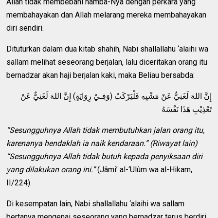
Allah tidak membebani hamba-Nya dengan perkara yang
membahayakan dan Allah melarang mereka membahayakan
diri sendiri.
Dituturkan dalam dua kitab shahih, Nabi shallallahu ‘alaihi wa
sallam melihat seseorang berjalan, lalu diceritakan orang itu
bernadzar akan haji berjalan kaki, maka Beliau bersabda:
إِنَّ اللهَ لَغَنِيٌّ عَنْ مَشْيِهِ فَلْيَرْكَبْ (وَفِـيْ رِوَايَةٍ) إِنَّ اللهَ لَغَنِيٌّ عَنْ
تَعْذِيْبِ هَذَا نَفْسَهُ
“Sesungguhnya Allah tidak membutuhkan jalan orang itu,
karenanya hendaklah ia naik kendaraan.” (Riwayat lain)
“Sesungguhnya Allah tidak butuh kepada penyiksaan diri
yang dilakukan orang ini.”
(Jâmi’ al-‘Ulûm wa al-Hikam,
II/224).
Di kesempatan lain, Nabi shallallahu ‘alaihi wa sallam
bertanya mengenai seseorang yang bernadzar terus berdiri