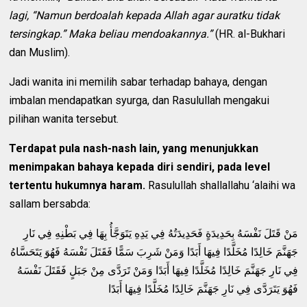
lagi, “Namun berdoalah kepada Allah agar auratku tidak
tersingkap.” Maka beliau mendoakannya.”
(HR. al-Bukhari
dan Muslim).
Jadi wanita ini memilih sabar terhadap bahaya, dengan
imbalan mendapatkan syurga, dan Rasulullah mengakui
pilihan wanita tersebut.
Terdapat pula nash-nash lain, yang menunjukkan
menimpakan bahaya kepada diri sendiri, pada level
tertentu hukumnya haram.
Rasulullah shallallahu ‘alaihi wa
sallam bersabda:
مَنْ قَتَلَ نَفْسَهُ بِحَدِيدَةٍ فَحَدِيدَتُهُ فِي يَدِهِ يَتَوَجَّأُ بِهَا فِي بَطْنِهِ فِي نَارِ
جَهَنَّمَ خَالِدًا مُخَلَّدًا فِيهَا أَبَدًا وَمَنْ شَرِبَ سَمًّا فَقَتَلَ نَفْسَهُ فَهُوَ يَتَحَسَّاهُ
فِي نَارِ جَهَنَّمَ خَالِدًا مُخَلَّدًا فِيهَا أَبَدًا وَمَنْ تَرَدَّى مِنْ جَبَلٍ فَقَتَلَ نَفْسَهُ
فَهُوَ يَتَرَدَّى فِي نَارِ جَهَنَّمَ خَالِدًا مُخَلَّدًا فِيهَا أَبَدًا