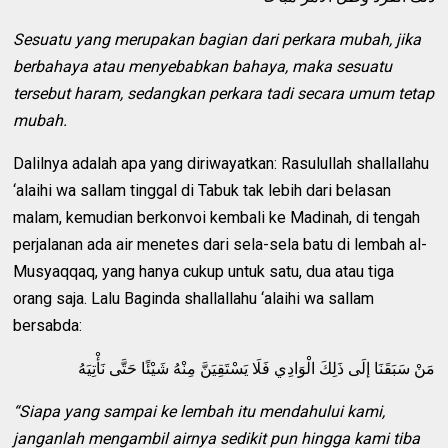
Sesuatu yang merupakan bagian dari perkara mubah, jika
berbahaya atau menyebabkan bahaya, maka sesuatu
tersebut haram, sedangkan perkara tadi secara umum tetap
mubah.
Dalilnya adalah apa yang diriwayatkan: Rasulullah shallallahu
‘alaihi wa sallam tinggal di Tabuk tak lebih dari belasan
malam, kemudian berkonvoi kembali ke Madinah, di tengah
perjalanan ada air menetes dari sela-sela batu di lembah al-
Musyaqqaq, yang hanya cukup untuk satu, dua atau tiga
orang saja. Lalu Baginda shallallahu ‘alaihi wa sallam
bersabda:
مَنْ سَبَقَنَا إلَى ذَلِكَ الْوَادِي فَلَا يَسْتَقِيَنَّ مِنْهُ شَيْئًا حَتَّى نَأْتِيَهُ
“Siapa yang sampai ke lembah itu mendahului kami,
janganlah mengambil airnya sedikit pun hingga kami tiba