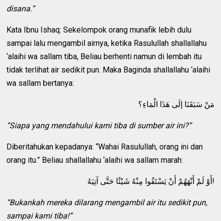
disana.”
Kata Ibnu Ishaq: Sekelompok orang munafik lebih dulu
sampai lalu mengambil airnya, ketika Rasulullah shallallahu
‘alaihi wa sallam tiba, Beliau berhenti namun di lembah itu
tidak terlihat air sedikit pun. Maka Baginda shallallahu ‘alaihi
wa sallam bertanya:
مَنْ سَبَقَنَا إلَى هَذَا الْمَاءِ؟
“Siapa yang mendahului kami tiba di sumber air ini?”
Diberitahukan kepadanya: “Wahai Rasulullah, orang ini dan
orang itu.” Beliau shallallahu ‘alaihi wa sallam marah:
أَوْ لَمْ أَنْهَهُمْ أَنْ يَسْتَقُوا مِنْهُ شَيْئًا حَتَّى آتِيَهُ!
“Bukankah mereka dilarang mengambil air itu sedikit pun,
sampai kami tiba!”