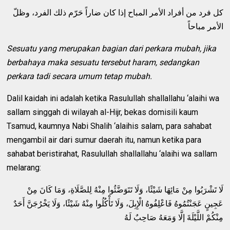
كل فرد من أفراد الأمر المباح إذا كان ضاراً حَرّم ذلك الفرد، وظلّ
الأمر مباحاً
Sesuatu yang merupakan bagian dari perkara mubah, jika
berbahaya maka sesuatu tersebut haram, sedangkan
perkara tadi secara umum tetap mubah.
Dalil kaidah ini adalah ketika Rasulullah shallallahu ‘alaihi wa
sallam singgah di wilayah al-Hijr, bekas domisili kaum
Tsamud, kaumnya Nabi Shalih ‘alaihis salam, para sahabat
mengambil air dari sumur daerah itu, namun ketika para
sahabat beristirahat, Rasulullah shallallahu ‘alaihi wa sallam
melarang:
لَا تَشْرَبُوا مِنْ مَائِهَا شَيْئًا، وَلَا تَتَوَضَّئُوا مِنْهُ لِلصَّلَاةِ، وَمَا كَانَ مِنْ
عَجِينٍ عَجَنْتُمُوهُ فَاعْلِفُوهُ الْإِبِلَ، وَلَا تَأْكُلُوا مِنْهُ شَيْئًا، وَلَا يَخْرُجَنَّ أَحَدٌ
مِنْكُمْ اللَّيْلَةَ إلَّا وَمَعَهُ صَاحِبٌ لَهُ