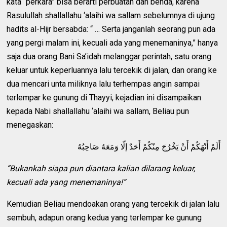
kata “perkara” bisa berarti perbuatan dan benda, karena
Rasulullah shallallahu ‘alaihi wa sallam sebelumnya di ujung
hadits al-Hijr bersabda: “ … Serta janganlah seorang pun ada
yang pergi malam ini, kecuali ada yang menemaninya,” hanya
saja dua orang Bani Sa’idah melanggar perintah, satu orang
keluar untuk keperluannya lalu tercekik di jalan, dan orang ke
dua mencari unta miliknya lalu terhempas angin sampai
terlempar ke gunung di Thayyi, kejadian ini disampaikan
kepada Nabi shallallahu ‘alaihi wa sallam, Beliau pun
menegaskan:
أَلَمْ أَنْهَكُمْ أَنْ يَخْرُجَ مِنْكُمْ أَحَدٌ إلّا وَمَعَهُ صَاحِبُهُ
“Bukankah siapa pun diantara kalian dilarang keluar,
kecuali ada yang menemaninya!”
Kemudian Beliau mendoakan orang yang tercekik di jalan lalu
sembuh, adapun orang kedua yang terlempar ke gunung