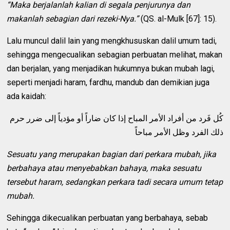
“Maka berjalanlah kalian di segala penjurunya dan
makanlah sebagian dari rezeki-Nya.”
(QS. al-Mulk [67]: 15).
Lalu muncul dalil lain yang mengkhususkan dalil umum tadi,
sehingga mengecualikan sebagian perbuatan melihat, makan
dan berjalan, yang menjadikan hukumnya bukan mubah lagi,
seperti menjadi haram, fardhu, mandub dan demikian juga
ada kaidah:
كُل فَرد من أفراد الأمر المباح إذا كان ضاراً أو مؤدياً إلى ضرر حرم
ذلك الفرد وظل الأمر مباحاً
Sesuatu yang merupakan bagian dari perkara mubah, jika
berbahaya atau menyebabkan bahaya, maka sesuatu
tersebut haram, sedangkan perkara tadi secara umum tetap
mubah.
Sehingga dikecualikan perbuatan yang berbahaya, sebab