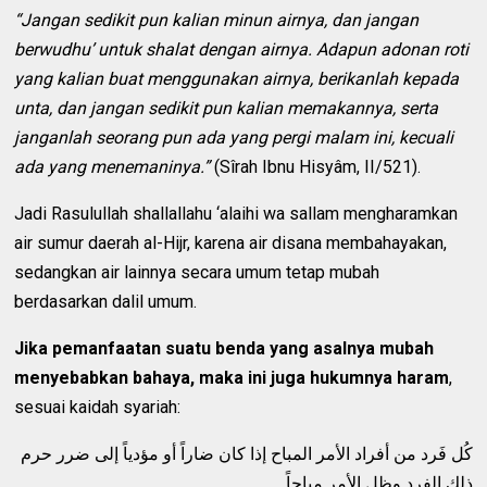
“Jangan sedikit pun kalian minun airnya, dan jangan
berwudhu’ untuk shalat dengan airnya. Adapun adonan roti
yang kalian buat menggunakan airnya, berikanlah kepada
unta, dan jangan sedikit pun kalian memakannya, serta
janganlah seorang pun ada yang pergi malam ini, kecuali
ada yang menemaninya.”
(Sîrah Ibnu Hisyâm, II/521).
Jadi Rasulullah shallallahu ‘alaihi wa sallam mengharamkan
air sumur daerah al-Hijr, karena air disana membahayakan,
sedangkan air lainnya secara umum tetap mubah
berdasarkan dalil umum.
Jika pemanfaatan suatu benda yang asalnya mubah
menyebabkan bahaya, maka ini juga hukumnya haram
,
sesuai kaidah syariah:
كُل فَرد من أفراد الأمر المباح إذا كان ضاراً أو مؤدياً إلى ضرر حرم
ذلك الفرد وظل الأمر مباحاً