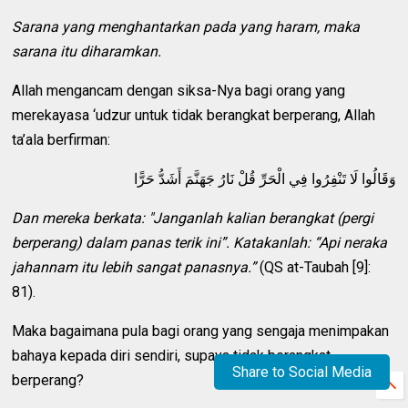
Sarana yang menghantarkan pada yang haram, maka
sarana itu diharamkan.
Allah mengancam dengan siksa-Nya bagi orang yang
merekayasa ‘udzur untuk tidak berangkat berperang, Allah
ta’ala berfirman:
وَقَالُوا لَا تَنْفِرُوا فِي الْحَرِّ قُلْ نَارُ جَهَنَّمَ أَشَدُّ حَرًّا
Dan mereka berkata: "Janganlah kalian berangkat (pergi
berperang) dalam panas terik ini”. Katakanlah: “Api neraka
jahannam itu lebih sangat panasnya.”
(QS at-Taubah [9]:
81).
Maka bagaimana pula bagi orang yang sengaja menimpakan
bahaya kepada diri sendiri, supaya tidak berangkat
Share to Social Media
berperang?