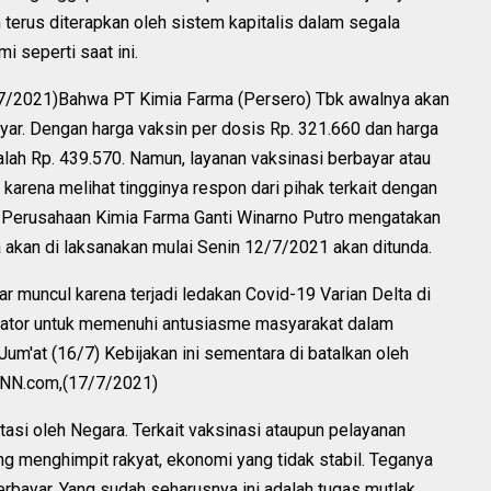
n terus diterapkan oleh sistem kapitalis dalam segala
i seperti saat ini.
/7/2021)Bahwa PT Kimia Farma (Persero) Tbk awalnya akan
ar. Dengan harga vaksin per dosis Rp. 321.660 dan harga
alah Rp. 439.570. Namun, layanan vaksinasi berbayar atau
, karena melihat tingginya respon dari pihak terkait dengan
at Perusahaan Kimia Farma Ganti Winarno Putro mengatakan
 akan di laksanakan mulai Senin 12/7/2021 akan ditunda.
muncul karena terjadi ledakan Covid-19 Varian Delta di
inator untuk memenuhi antusiasme masyarakat dalam
um'at (16/7) Kebijakan ini sementara di batalkan oleh
 CNN.com,(17/7/2021)
asi oleh Negara. Terkait vaksinasi ataupun pelayanan
g menghimpit rakyat, ekonomi yang tidak stabil. Teganya
bayar. Yang sudah seharusnya ini adalah tugas mutlak