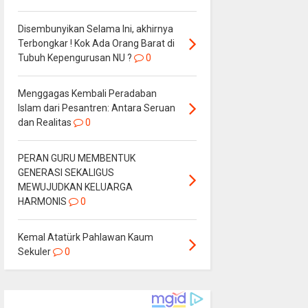
Disembunyikan Selama Ini, akhirnya
Terbongkar ! Kok Ada Orang Barat di
Tubuh Kepengurusan NU ?
0
Menggagas Kembali Peradaban
Islam dari Pesantren: Antara Seruan
dan Realitas
0
PERAN GURU MEMBENTUK
GENERASI SEKALIGUS
MEWUJUDKAN KELUARGA
HARMONIS
0
Kemal Atatürk Pahlawan Kaum
Sekuler
0