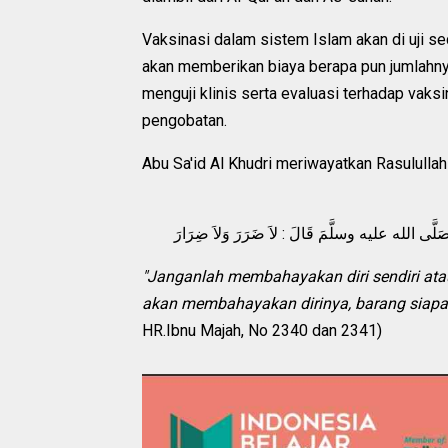
Vaksinasi dalam sistem Islam akan di uji sec
akan memberikan biaya berapa pun jumlahnya 
menguji klinis serta evaluasi terhadap vak
pengobatan.
 صَلَّى الله عليه وسلَّمَ قَالَ : لاَ ضَرَرَ وَلاَ ضِرَارَ
"Janganlah membahayakan diri sendiri ata
akan membahayakan dirinya, barang siapa 
HR.Ibnu Majah, No 2340 dan 2341)