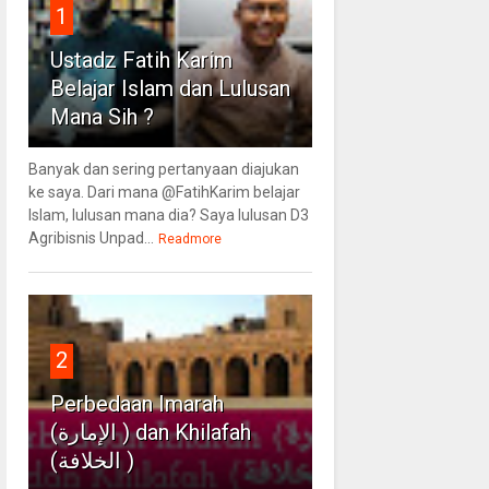
1
Ustadz Fatih Karim
Belajar Islam dan Lulusan
Mana Sih ?
Banyak dan sering pertanyaan diajukan
ke saya. Dari mana @FatihKarim belajar
Islam, lulusan mana dia? Saya lulusan D3
Agribisnis Unpad...
Readmore
2
Perbedaan Imarah
(الإمارة ) dan Khilafah
(الخلافة )