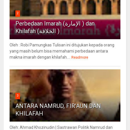
2
Perbedaan Imarah (الإمارة ) dan
Khilafah (الخلافة )
Oleh : Robi Pamungkas Tulisan ini ditujukan kepada orang
yang masih belum bisa memahami perbedaan antara
makna imarah dengan khilafah....
Readmore
3
ANTARA NAMRUD, FIR'AUN DAN
KHILAFAH
Oleh: Ahmad Khozinudin | Sastrawan Politik Namrud dan