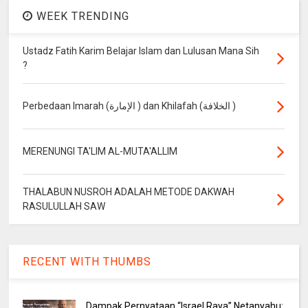
WEEK TRENDING
Ustadz Fatih Karim Belajar Islam dan Lulusan Mana Sih
?
Perbedaan Imarah (الإمارة ) dan Khilafah (الخلافة )
MERENUNGI TA'LIM AL-MUTA'ALLIM
THALABUN NUSROH ADALAH METODE DAKWAH
RASULULLAH SAW
RECENT WITH THUMBS
Dampak Pernyataan “Israel Raya” Netanyahu: