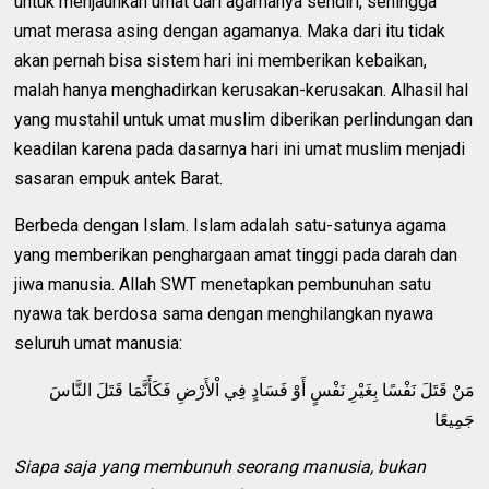
untuk menjauhkan umat dari agamanya sendiri, sehingga
umat merasa asing dengan agamanya. Maka dari itu tidak
akan pernah bisa sistem hari ini memberikan kebaikan,
malah hanya menghadirkan kerusakan-kerusakan. Alhasil hal
yang mustahil untuk umat muslim diberikan perlindungan dan
keadilan karena pada dasarnya hari ini umat muslim menjadi
sasaran empuk antek Barat.
Berbeda dengan Islam. Islam adalah satu-satunya agama
yang memberikan penghargaan amat tinggi pada darah dan
jiwa manusia. Allah SWT menetapkan pembunuhan satu
nyawa tak berdosa sama dengan menghilangkan nyawa
seluruh umat manusia:
مَنْ قَتَلَ نَفْسًا بِغَيْرِ نَفْسٍ أَوْ فَسَادٍ فِي اْلأَرْضِ فَكَأَنَّمَا قَتَلَ النَّاسَ
جَمِيعًا
Siapa saja yang membunuh seorang manusia, bukan