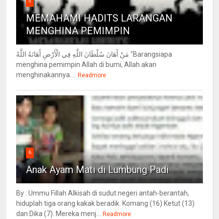
5
MEMAHAMI HADITS LARANGAN
MENGHINA PEMIMPIN
مَنْ أَهَانَ سُلْطَانَ اللَّهِ فِي الْأَرْضِ أَهَانَهُ اللَّهُ "Barangsiapa
menghina pemimpin Allah di bumi, Allah akan
menghinakannya....
Readmore
6
Anak Ayam Mati di Lumbung Padi
By : Ummu Fillah Alkisah di sudut negeri antah-berantah,
hiduplah tiga orang kakak beradik. Komang (16) Ketut (13)
dan Dika (7). Mereka menj...
Readmore