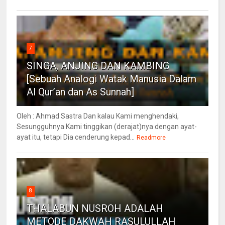
7
SINGA, ANJING DAN KAMBING
[Sebuah Analogi Watak Manusia Dalam
Al Qur’an dan As Sunnah]
Oleh : Ahmad Sastra Dan kalau Kami menghendaki,
Sesungguhnya Kami tinggikan (derajat)nya dengan ayat-
ayat itu, tetapi Dia cenderung kepad...
Readmore
8
THALABUN NUSROH ADALAH
METODE DAKWAH RASULULLAH