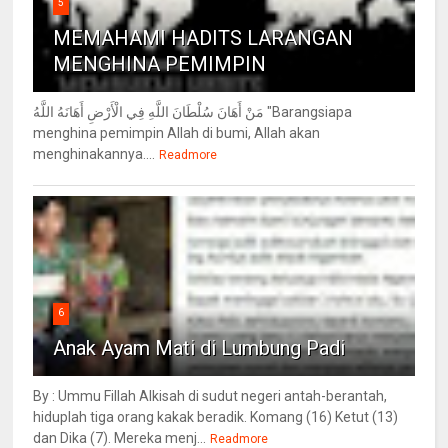
5
MEMAHAMI HADITS LARANGAN
MENGHINA PEMIMPIN
مَنْ أَهَانَ سُلْطَانَ اللَّهِ فِي الْأَرْضِ أَهَانَهُ اللَّهُ "Barangsiapa
menghina pemimpin Allah di bumi, Allah akan
menghinakannya....
Readmore
6
Anak Ayam Mati di Lumbung Padi
By : Ummu Fillah Alkisah di sudut negeri antah-berantah,
hiduplah tiga orang kakak beradik. Komang (16) Ketut (13)
dan Dika (7). Mereka menj...
Readmore