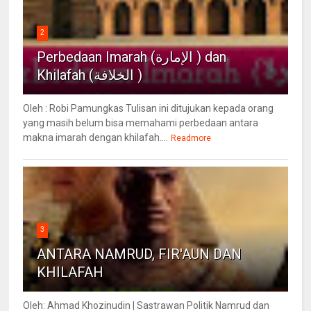
2
Perbedaan Imarah (الإمارة ) dan
Khilafah (الخلافة )
Oleh : Robi Pamungkas Tulisan ini ditujukan kepada orang
yang masih belum bisa memahami perbedaan antara
makna imarah dengan khilafah....
Readmore
3
ANTARA NAMRUD, FIR'AUN DAN
KHILAFAH
Oleh: Ahmad Khozinudin | Sastrawan Politik Namrud dan