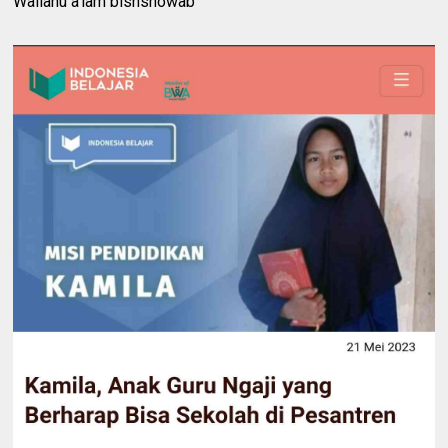
Wallahu a'lam bishshowab