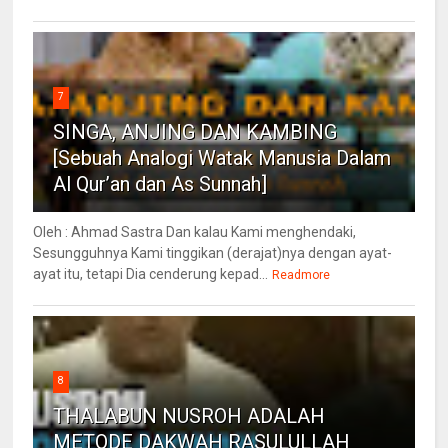
7
SINGA, ANJING DAN KAMBING
[Sebuah Analogi Watak Manusia Dalam
Al Qur’an dan As Sunnah]
Oleh : Ahmad Sastra Dan kalau Kami menghendaki,
Sesungguhnya Kami tinggikan (derajat)nya dengan ayat-
ayat itu, tetapi Dia cenderung kepad...
Readmore
8
THALABUN NUSROH ADALAH
METODE DAKWAH RASULULLAH