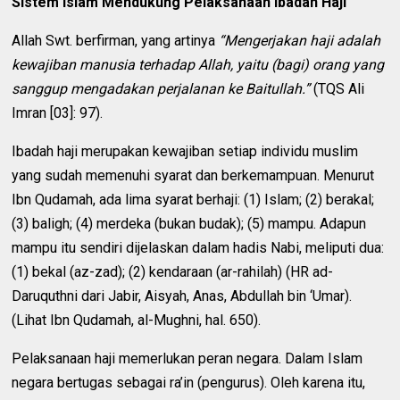
Sistem Islam Mendukung Pelaksanaan Ibadah Haji
Allah Swt. berfirman, yang artinya
“Mengerjakan haji adalah
kewajiban manusia terhadap Allah, yaitu (bagi) orang yang
sanggup mengadakan perjalanan ke Baitullah.”
(TQS Ali
Imran [03]: 97).
Ibadah haji merupakan kewajiban setiap individu muslim
yang sudah memenuhi syarat dan berkemampuan. Menurut
Ibn Qudamah, ada lima syarat berhaji: (1) Islam; (2) berakal;
(3) baligh; (4) merdeka (bukan budak); (5) mampu. Adapun
mampu itu sendiri dijelaskan dalam hadis Nabi, meliputi dua:
(1) bekal (az-zad); (2) kendaraan (ar-rahilah) (HR ad-
Daruquthni dari Jabir, Aisyah, Anas, Abdullah bin ‘Umar).
(Lihat Ibn Qudamah, al-Mughni, hal. 650).
Pelaksanaan haji memerlukan peran negara. Dalam Islam
negara bertugas sebagai ra’in (pengurus). Oleh karena itu,