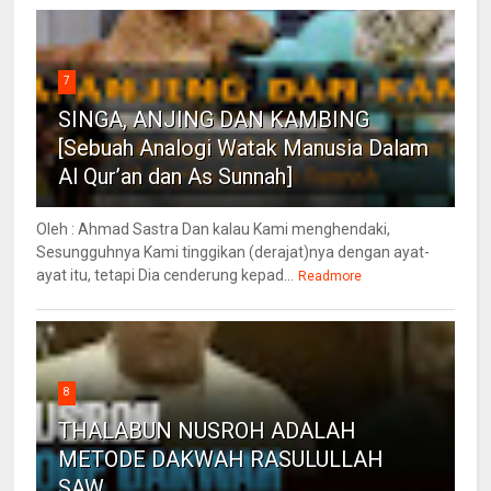
7
SINGA, ANJING DAN KAMBING
[Sebuah Analogi Watak Manusia Dalam
Al Qur’an dan As Sunnah]
Oleh : Ahmad Sastra Dan kalau Kami menghendaki,
Sesungguhnya Kami tinggikan (derajat)nya dengan ayat-
ayat itu, tetapi Dia cenderung kepad...
Readmore
8
THALABUN NUSROH ADALAH
METODE DAKWAH RASULULLAH
SAW