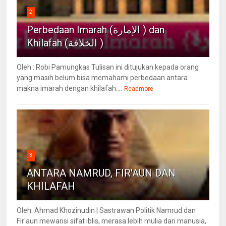
2
Perbedaan Imarah (الإمارة ) dan
Khilafah (الخلافة )
Oleh : Robi Pamungkas Tulisan ini ditujukan kepada orang
yang masih belum bisa memahami perbedaan antara
makna imarah dengan khilafah....
Readmore
3
ANTARA NAMRUD, FIR'AUN DAN
KHILAFAH
Oleh: Ahmad Khozinudin | Sastrawan Politik Namrud dan
Fir'aun mewarisi sifat iblis, merasa lebih mulia dari manusia,