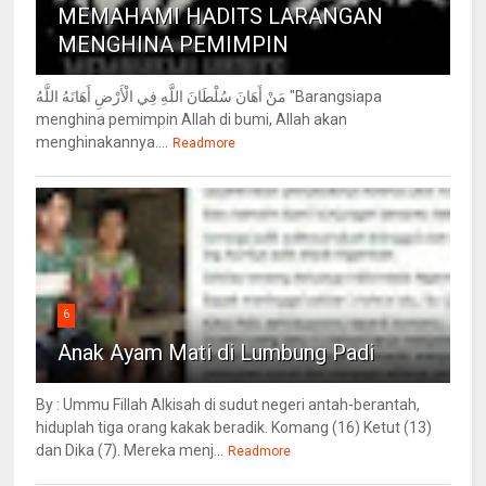
MEMAHAMI HADITS LARANGAN
MENGHINA PEMIMPIN
مَنْ أَهَانَ سُلْطَانَ اللَّهِ فِي الْأَرْضِ أَهَانَهُ اللَّهُ "Barangsiapa
menghina pemimpin Allah di bumi, Allah akan
menghinakannya....
Readmore
6
Anak Ayam Mati di Lumbung Padi
By : Ummu Fillah Alkisah di sudut negeri antah-berantah,
hiduplah tiga orang kakak beradik. Komang (16) Ketut (13)
dan Dika (7). Mereka menj...
Readmore