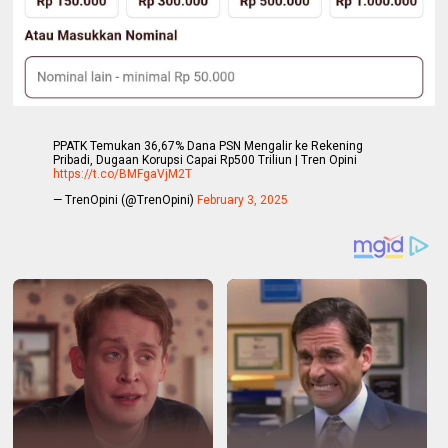
PPATK Temukan 36,67% Dana PSN Mengalir ke Rekening
Pribadi, Dugaan Korupsi Capai Rp500 Triliun | Tren Opini
https://t.co/BMFgaVjM2T
— TrenOpini (@TrenOpini)
February 3, 2025