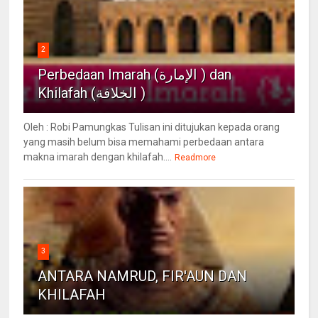
2
Perbedaan Imarah (الإمارة ) dan
Khilafah (الخلافة )
Oleh : Robi Pamungkas Tulisan ini ditujukan kepada orang
yang masih belum bisa memahami perbedaan antara
makna imarah dengan khilafah....
Readmore
3
ANTARA NAMRUD, FIR'AUN DAN
KHILAFAH