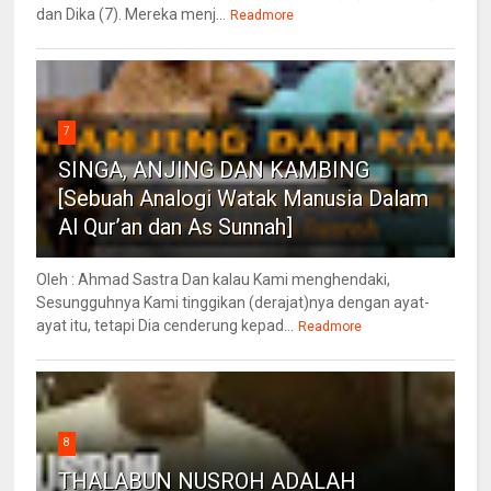
dan Dika (7). Mereka menj...
Readmore
7
SINGA, ANJING DAN KAMBING
[Sebuah Analogi Watak Manusia Dalam
Al Qur’an dan As Sunnah]
Oleh : Ahmad Sastra Dan kalau Kami menghendaki,
Sesungguhnya Kami tinggikan (derajat)nya dengan ayat-
ayat itu, tetapi Dia cenderung kepad...
Readmore
8
THALABUN NUSROH ADALAH