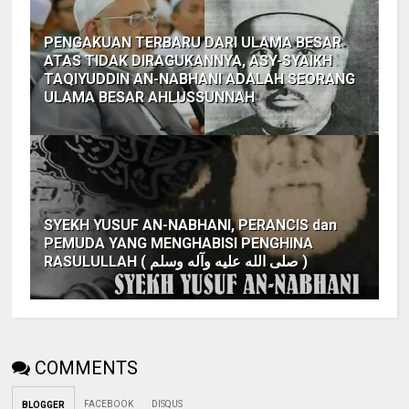
PENGAKUAN TERBARU DARI ULAMA BESAR
ATAS TIDAK DIRAGUKANNYA, ASY-SYAIKH
TAQIYUDDIN AN-NABHANI ADALAH SEORANG
ULAMA BESAR AHLUSSUNNAH
SYEKH YUSUF AN-NABHANI, PERANCIS dan
PEMUDA YANG MENGHABISI PENGHINA
RASULULLAH ( صلى الله عليه وآله وسلم )
COMMENTS
FACEBOOK
DISQUS
BLOGGER