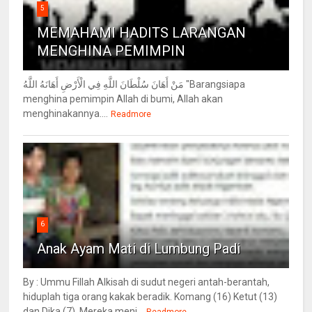
5
MEMAHAMI HADITS LARANGAN
MENGHINA PEMIMPIN
مَنْ أَهَانَ سُلْطَانَ اللَّهِ فِي الْأَرْضِ أَهَانَهُ اللَّهُ "Barangsiapa
menghina pemimpin Allah di bumi, Allah akan
menghinakannya....
Readmore
6
Anak Ayam Mati di Lumbung Padi
By : Ummu Fillah Alkisah di sudut negeri antah-berantah,
hiduplah tiga orang kakak beradik. Komang (16) Ketut (13)
dan Dika (7). Mereka menj...