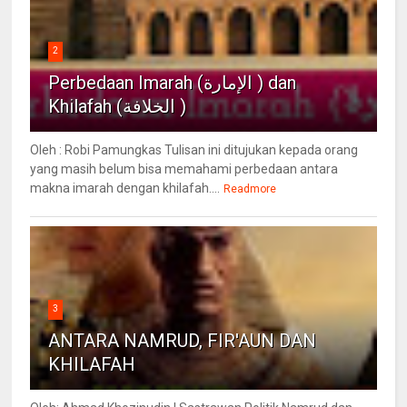
2
Perbedaan Imarah (الإمارة ) dan
Khilafah (الخلافة )
Oleh : Robi Pamungkas Tulisan ini ditujukan kepada orang
yang masih belum bisa memahami perbedaan antara
makna imarah dengan khilafah....
Readmore
3
ANTARA NAMRUD, FIR'AUN DAN
KHILAFAH