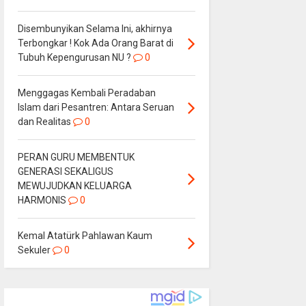
Disembunyikan Selama Ini, akhirnya
Terbongkar ! Kok Ada Orang Barat di
Tubuh Kepengurusan NU ?
0
Menggagas Kembali Peradaban
Islam dari Pesantren: Antara Seruan
dan Realitas
0
PERAN GURU MEMBENTUK
GENERASI SEKALIGUS
MEWUJUDKAN KELUARGA
HARMONIS
0
Kemal Atatürk Pahlawan Kaum
Sekuler
0