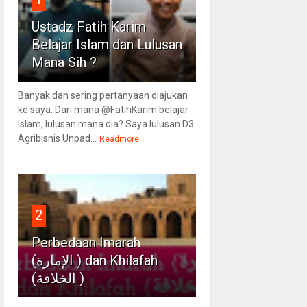
Ustadz Fatih Karim
Belajar Islam dan Lulusan
Mana Sih ?
Banyak dan sering pertanyaan diajukan
ke saya. Dari mana @FatihKarim belajar
Islam, lulusan mana dia? Saya lulusan D3
Agribisnis Unpad...
Readmore
2
Perbedaan Imarah
(الإمارة ) dan Khilafah
(الخلافة )