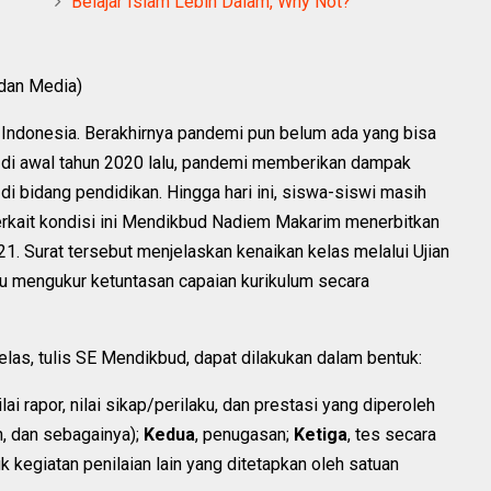
Belajar Islam Lebih Dalam, Why Not?
 dan Media)
i Indonesia. Berakhirnya pandemi pun belum ada yang bisa
di awal tahun 2020 lalu, pandemi memberikan dampak
 di bidang pendidikan. Hingga hari ini, siswa-siswi masih
Terkait kondisi ini Mendikbud Nadiem Makarim menerbitkan
21. Surat tersebut menjelaskan kenaikan kelas melalui Ujian
lu mengukur ketuntasan capaian kurikulum secara
elas, tulis SE Mendikbud, dapat dilakukan dalam bentuk:
lai rapor, nilai sikap/perilaku, dan prestasi yang diperoleh
, dan sebagainya);
Kedua
, penugasan;
Ketiga
, tes secara
uk kegiatan penilaian lain yang ditetapkan oleh satuan