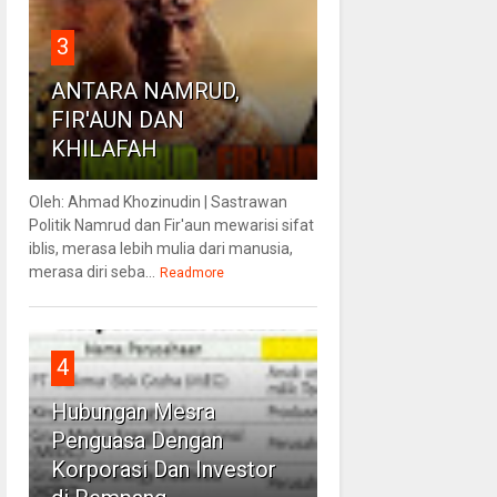
3
ANTARA NAMRUD,
FIR'AUN DAN
KHILAFAH
Oleh: Ahmad Khozinudin | Sastrawan
Politik Namrud dan Fir'aun mewarisi sifat
iblis, merasa lebih mulia dari manusia,
merasa diri seba...
Readmore
4
Hubungan Mesra
Penguasa Dengan
Korporasi Dan Investor