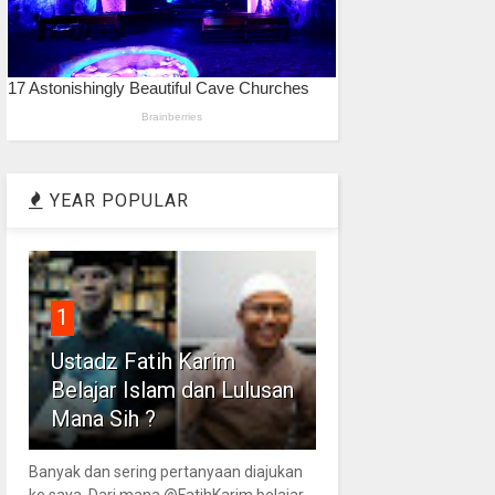
YEAR POPULAR
1
Ustadz Fatih Karim
Belajar Islam dan Lulusan
Mana Sih ?
Banyak dan sering pertanyaan diajukan
ke saya. Dari mana @FatihKarim belajar