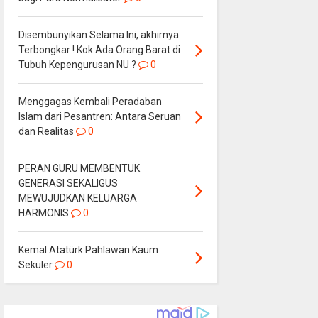
Disembunyikan Selama Ini, akhirnya
Terbongkar ! Kok Ada Orang Barat di
Tubuh Kepengurusan NU ?
0
Menggagas Kembali Peradaban
Islam dari Pesantren: Antara Seruan
dan Realitas
0
PERAN GURU MEMBENTUK
GENERASI SEKALIGUS
MEWUJUDKAN KELUARGA
HARMONIS
0
Kemal Atatürk Pahlawan Kaum
Sekuler
0