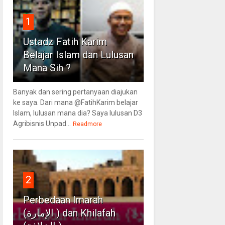
1
Ustadz Fatih Karim
Belajar Islam dan Lulusan
Mana Sih ?
Banyak dan sering pertanyaan diajukan
ke saya. Dari mana @FatihKarim belajar
Islam, lulusan mana dia? Saya lulusan D3
Agribisnis Unpad...
Readmore
2
Perbedaan Imarah
(الإمارة ) dan Khilafah