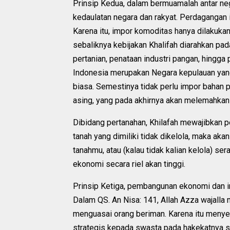
Prinsip Kedua, dalam bermuamalah antar ne
kedaulatan negara dan rakyat. Perdagangan 
Karena itu, impor komoditas hanya dilakuka
sebaliknya kebijakan Khalifah diarahkan pa
pertanian, penataan industri pangan, hingga
Indonesia merupakan Negara kepulauan yan
biasa. Semestinya tidak perlu impor bahan 
asing, yang pada akhirnya akan melemahkan
Dibidang pertanahan, Khilafah mewajibkan p
tanah yang dimiliki tidak dikelola, maka ak
tanahmu, atau (kalau tidak kalian kelola) s
ekonomi secara riel akan tinggi.
Prinsip Ketiga, pembangunan ekonomi dan i
Dalam QS. An Nisa: 141, Allah Azza wajalla 
menguasai orang beriman. Karena itu menyera
strategis kepada swasta pada hakekatnya 