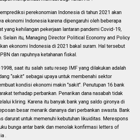
memprediksi perekonomian Indonesia di tahun 2021 akan
nya ekonomi Indonesia karena dipengaruhi oleh beberapa
at yang kehilangan pekerjaan lantaran pandemi Covid-19,
 Selain itu, Managing Director Political Economy and Policy
an ekonomi Indonesia di 2021 bakal suram. Hal tersebut
 APBN dan rapuhnya ketahanan fiskal.
-1998, saat itu salah satu resep IMF yang dilakukan adalah
ang “sakit” sebagai upaya untuk membenahi sektor
embuat kondisi ekonomi makin "sakit". Penutupan 16 bank
akat terhadap perbankan. Penarikan dana nasabah tidak
lalui kliring. Karena itu banyak bank yang saldo gironya di
eposan besar menarik dananya dari perbankan swasta. Bank
as darurat untuk memenuhi kebutuhan likuiditas. Merespons
uku bunga antar bank dan menolak konfirmasi letters of
a .