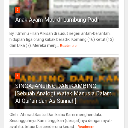
6
Anak Ayam Mati di Lumbung Padi
By : Ummu Fillah Alkisah di sudut negeri antah-berantah,
hiduplah tiga orang kakak beradik. Komang (16) Ketut (13)
dan Dika (7). Mereka menj...
Readmore
7
SINGA, ANJING DAN KAMBING
[Sebuah Analogi Watak Manusia Dalam
Al Qur’an dan As Sunnah]
Oleh : Ahmad Sastra Dan kalau Kami menghendaki,
Sesungguhnya Kami tinggikan (derajat)nya dengan ayat-
ayat itu, tetapi Dia cenderung kepad...
Readmore