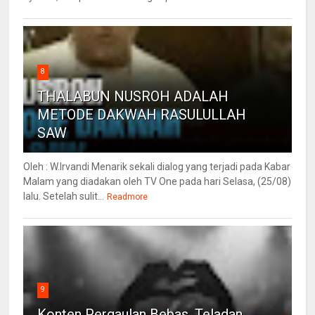
8
THALABUN NUSROH ADALAH
METODE DAKWAH RASULULLAH
SAW
Oleh : W.Irvandi Menarik sekali dialog yang terjadi pada Kabar
Malam yang diadakan oleh TV One pada hari Selasa, (25/08)
lalu. Setelah sulit...
Readmore
9
Konten Pergaulan Bebas, Teladan