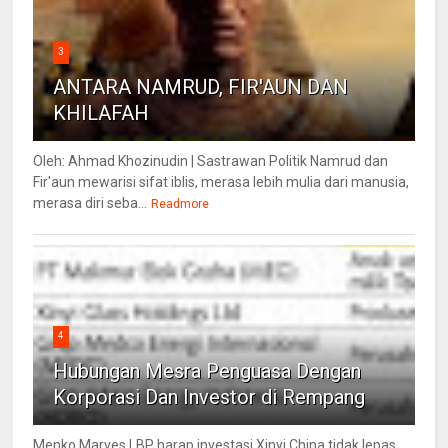
3
ANTARA NAMRUD, FIR'AUN DAN
KHILAFAH
Oleh: Ahmad Khozinudin | Sastrawan Politik Namrud dan
Fir'aun mewarisi sifat iblis, merasa lebih mulia dari manusia,
merasa diri seba...
Readmore
4
Hubungan Mesra Penguasa Dengan
Korporasi Dan Investor di Rempang
Menko Marves LBP harap investasi Xinyi China tidak lepas