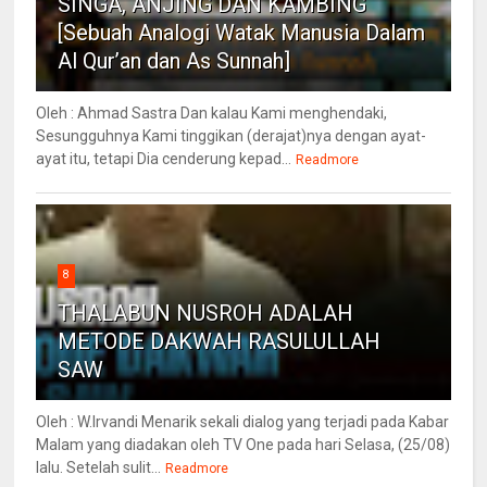
SINGA, ANJING DAN KAMBING
[Sebuah Analogi Watak Manusia Dalam
Al Qur’an dan As Sunnah]
Oleh : Ahmad Sastra Dan kalau Kami menghendaki,
Sesungguhnya Kami tinggikan (derajat)nya dengan ayat-
ayat itu, tetapi Dia cenderung kepad...
Readmore
8
THALABUN NUSROH ADALAH
METODE DAKWAH RASULULLAH
SAW
Oleh : W.Irvandi Menarik sekali dialog yang terjadi pada Kabar
Malam yang diadakan oleh TV One pada hari Selasa, (25/08)
lalu. Setelah sulit...
Readmore