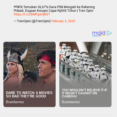
PPATK Temukan 36,67% Dana PSN Mengalir ke Rekening
Pribadi, Dugaan Korupsi Capai Rp500 Triliun | Tren Opini
https://t.co/BMFgaVjM2T
— TrenOpini (@TrenOpini)
February 3, 2025