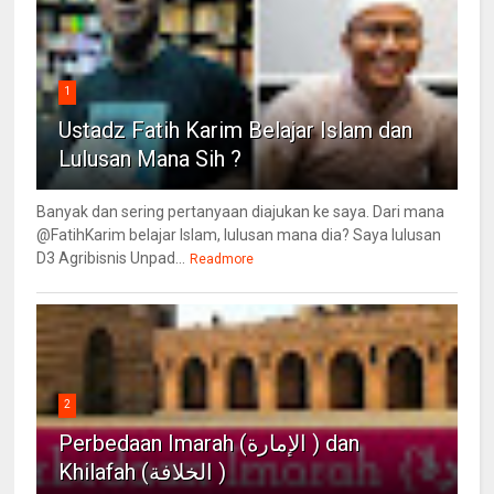
1
Ustadz Fatih Karim Belajar Islam dan
Lulusan Mana Sih ?
Banyak dan sering pertanyaan diajukan ke saya. Dari mana
@FatihKarim belajar Islam, lulusan mana dia? Saya lulusan
D3 Agribisnis Unpad...
Readmore
2
Perbedaan Imarah (الإمارة ) dan
Khilafah (الخلافة )