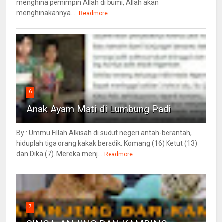
menghina pemimpin Allah di bumi, Allah akan
menghinakannya....
Readmore
6
Anak Ayam Mati di Lumbung Padi
By : Ummu Fillah Alkisah di sudut negeri antah-berantah,
hiduplah tiga orang kakak beradik. Komang (16) Ketut (13)
dan Dika (7). Mereka menj...
Readmore
7