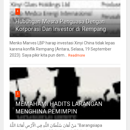
4
Hubungan Mesra Penguasa Dengan
Korporasi Dan Investor di Rempang
Menko Marves LBP harap investasi Xinyi China tidak lepas
karena konflik Rempang (Antara, Selasa, 19 September
2023). Saya pikir kita pun dem...
Readmore
5
MEMAHAMI HADITS LARANGAN
MENGHINA PEMIMPIN
مَنْ أَهَانَ سُلْطَانَ اللَّهِ فِي الْأَرْضِ أَهَانَهُ اللَّهُ "Barangsiapa