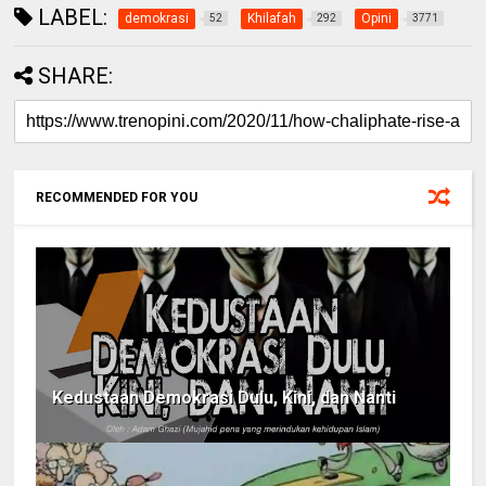
LABEL:
demokrasi
Khilafah
Opini
52
292
3771
SHARE:
RECOMMENDED FOR YOU
Kedustaan Demokrasi Dulu, Kini, dan Nanti