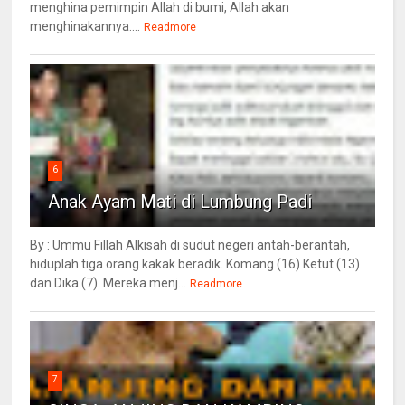
menghina pemimpin Allah di bumi, Allah akan
menghinakannya....
Readmore
6
Anak Ayam Mati di Lumbung Padi
By : Ummu Fillah Alkisah di sudut negeri antah-berantah,
hiduplah tiga orang kakak beradik. Komang (16) Ketut (13)
dan Dika (7). Mereka menj...
Readmore
7