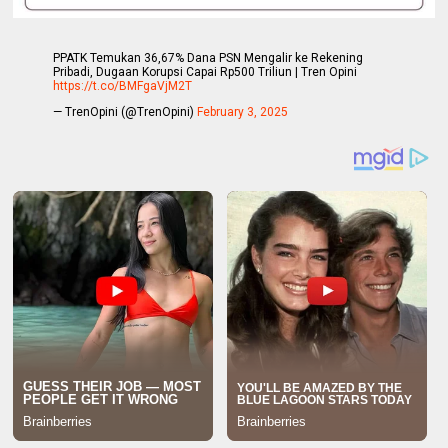
PPATK Temukan 36,67% Dana PSN Mengalir ke Rekening
Pribadi, Dugaan Korupsi Capai Rp500 Triliun | Tren Opini
https://t.co/BMFgaVjM2T
— TrenOpini (@TrenOpini)
February 3, 2025