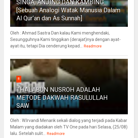
SINGA, ANJING DAN KAMBING
[Sebuah Analogi Watak Manusia Dalam
Al Qur’an dan As Sunnah]
Oleh : Ahmad Sastra Dan kalau Kami menghendaki,
Sesungguhnya Kami tinggikan (derajat)nya dengan ayat-
ayat itu, tetapi Dia cenderung kepad...
Readmore
8
THALABUN NUSROH ADALAH
METODE DAKWAH RASULULLAH
SAW
Oleh : W.Irvandi Menarik sekali dialog yang terjadi pada Kabar
Malam yang diadakan oleh TV One pada hari Selasa, (25/08)
lalu. Setelah sulit...
Readmore