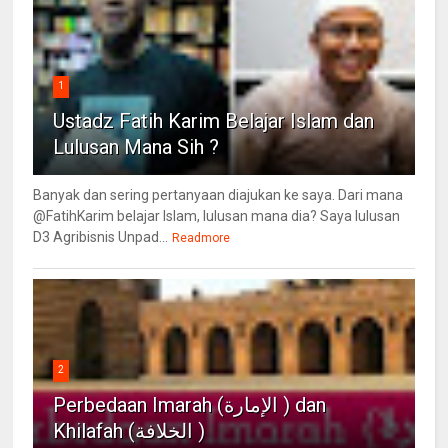
1
Ustadz Fatih Karim Belajar Islam dan
Lulusan Mana Sih ?
Banyak dan sering pertanyaan diajukan ke saya. Dari mana
@FatihKarim belajar Islam, lulusan mana dia? Saya lulusan
D3 Agribisnis Unpad...
Readmore
2
Perbedaan Imarah (الإمارة ) dan
Khilafah (الخلافة )