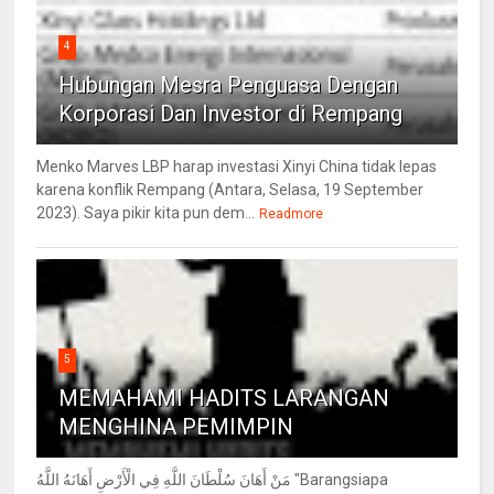
4
Hubungan Mesra Penguasa Dengan
Korporasi Dan Investor di Rempang
Menko Marves LBP harap investasi Xinyi China tidak lepas
karena konflik Rempang (Antara, Selasa, 19 September
2023). Saya pikir kita pun dem...
Readmore
5
MEMAHAMI HADITS LARANGAN
MENGHINA PEMIMPIN
مَنْ أَهَانَ سُلْطَانَ اللَّهِ فِي الْأَرْضِ أَهَانَهُ اللَّهُ "Barangsiapa