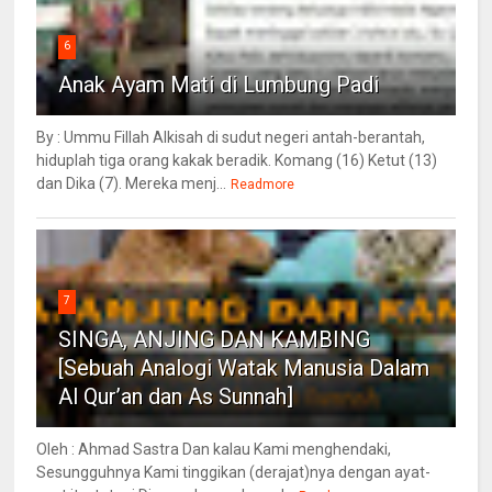
6
Anak Ayam Mati di Lumbung Padi
By : Ummu Fillah Alkisah di sudut negeri antah-berantah,
hiduplah tiga orang kakak beradik. Komang (16) Ketut (13)
dan Dika (7). Mereka menj...
Readmore
7
SINGA, ANJING DAN KAMBING
[Sebuah Analogi Watak Manusia Dalam
Al Qur’an dan As Sunnah]
Oleh : Ahmad Sastra Dan kalau Kami menghendaki,
Sesungguhnya Kami tinggikan (derajat)nya dengan ayat-