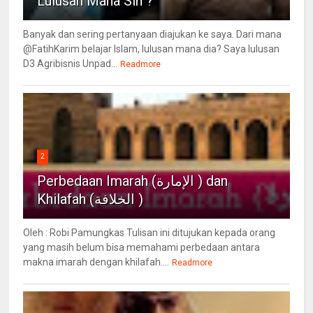
Lulusan Mana Sih ?
Banyak dan sering pertanyaan diajukan ke saya. Dari mana
@FatihKarim belajar Islam, lulusan mana dia? Saya lulusan
D3 Agribisnis Unpad...
Readmore
2
Perbedaan Imarah (الإمارة ) dan
Khilafah (الخلافة )
Oleh : Robi Pamungkas Tulisan ini ditujukan kepada orang
yang masih belum bisa memahami perbedaan antara
makna imarah dengan khilafah....
Readmore