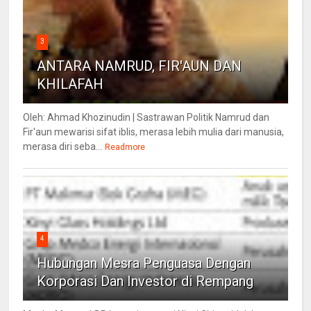
3
ANTARA NAMRUD, FIR'AUN DAN
KHILAFAH
Oleh: Ahmad Khozinudin | Sastrawan Politik Namrud dan
Fir'aun mewarisi sifat iblis, merasa lebih mulia dari manusia,
merasa diri seba...
Readmore
4
Hubungan Mesra Penguasa Dengan
Korporasi Dan Investor di Rempang