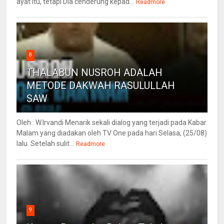
ayat itu, tetapi Dia cenderung kepad...
Readmore
8
THALABUN NUSROH ADALAH
METODE DAKWAH RASULULLAH
SAW
Oleh : W.Irvandi Menarik sekali dialog yang terjadi pada Kabar
Malam yang diadakan oleh TV One pada hari Selasa, (25/08)
lalu. Setelah sulit...
Readmore
9