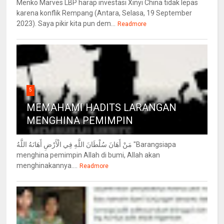
Menko Marves LBP harap investasi Xinyi China tidak lepas
karena konflik Rempang (Antara, Selasa, 19 September
2023). Saya pikir kita pun dem...
Readmore
5
MEMAHAMI HADITS LARANGAN
MENGHINA PEMIMPIN
مَنْ أَهَانَ سُلْطَانَ اللَّهِ فِي الْأَرْضِ أَهَانَهُ اللَّهُ "Barangsiapa
menghina pemimpin Allah di bumi, Allah akan
menghinakannya....
Readmore