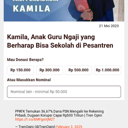
PPATK Temukan 36,67% Dana PSN Mengalir ke Rekening
Pribadi, Dugaan Korupsi Capai Rp500 Triliun | Tren Opini
https://t.co/BMFgaVjM2T
— TrenOpini (@TrenOpini)
February 3, 2025