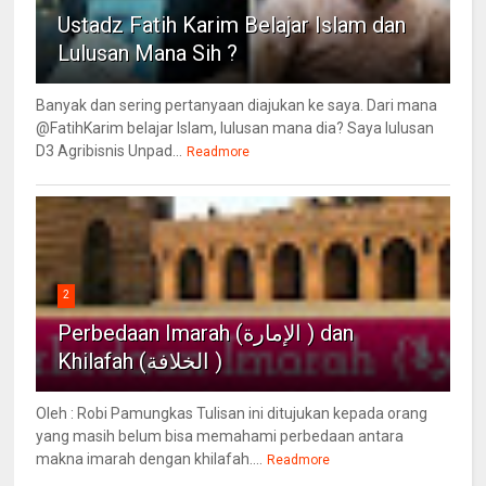
Ustadz Fatih Karim Belajar Islam dan
Lulusan Mana Sih ?
Banyak dan sering pertanyaan diajukan ke saya. Dari mana
@FatihKarim belajar Islam, lulusan mana dia? Saya lulusan
D3 Agribisnis Unpad...
Readmore
2
Perbedaan Imarah (الإمارة ) dan
Khilafah (الخلافة )
Oleh : Robi Pamungkas Tulisan ini ditujukan kepada orang
yang masih belum bisa memahami perbedaan antara
makna imarah dengan khilafah....
Readmore