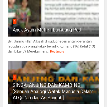
6
Anak Ayam Mati di Lumbung Padi
By : Ummu Fillah Alkisah di sudut negeri antah-berantah,
hiduplah tiga orang kakak beradik. Komang (16) Ketut (13)
dan Dika (7). Mereka menj...
Readmore
7
SINGA, ANJING DAN KAMBING
[Sebuah Analogi Watak Manusia Dalam
Al Qur’an dan As Sunnah]