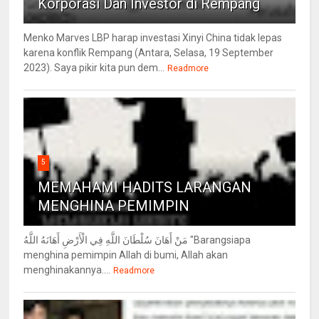
Korporasi Dan Investor di Rempang
Menko Marves LBP harap investasi Xinyi China tidak lepas
karena konflik Rempang (Antara, Selasa, 19 September
2023). Saya pikir kita pun dem...
Readmore
5
MEMAHAMI HADITS LARANGAN
MENGHINA PEMIMPIN
مَنْ أَهَانَ سُلْطَانَ اللَّهِ فِي الْأَرْضِ أَهَانَهُ اللَّهُ "Barangsiapa
menghina pemimpin Allah di bumi, Allah akan
menghinakannya....
Readmore