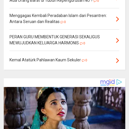
Ada Orang Barat di Tubuh Kepengurusan NU ?
0
Menggagas Kembali Peradaban Islam dari Pesantren:
Antara Seruan dan Realitas
0
PERAN GURU MEMBENTUK GENERASI SEKALIGUS
MEWUJUDKAN KELUARGA HARMONIS
0
Kemal Atatürk Pahlawan Kaum Sekuler
0