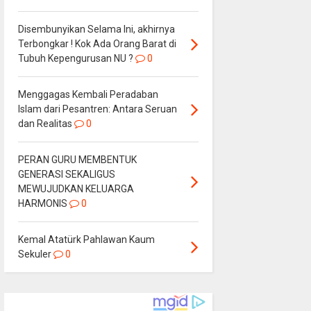
Disembunyikan Selama Ini, akhirnya
Terbongkar ! Kok Ada Orang Barat di
Tubuh Kepengurusan NU ?
0
Menggagas Kembali Peradaban
Islam dari Pesantren: Antara Seruan
dan Realitas
0
PERAN GURU MEMBENTUK
GENERASI SEKALIGUS
MEWUJUDKAN KELUARGA
HARMONIS
0
Kemal Atatürk Pahlawan Kaum
Sekuler
0