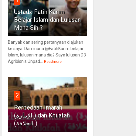
Ustadz Fatih Karim
Belajar Islam dan Lulusan
Mana Sih ?
Banyak dan sering pertanyaan diajukan
ke saya. Dari mana @FatihKarim belajar
Islam, lulusan mana dia? Saya lulusan D3
Agribisnis Unpad...
Readmore
2
Perbedaan Imarah
(الإمارة ) dan Khilafah
(الخلافة )