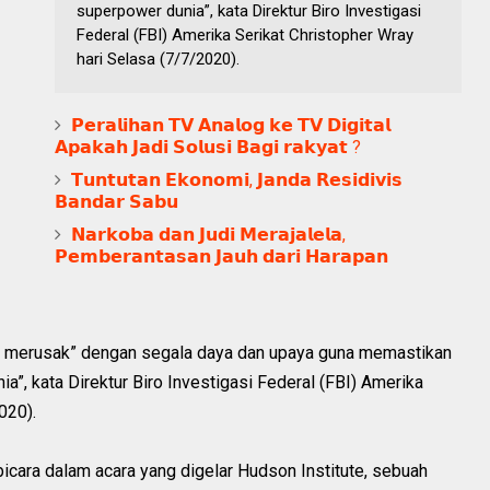
superpower dunia”, kata Direktur Biro Investigasi
Federal (FBI) Amerika Serikat Christopher Wray
hari Selasa (7/7/2020).
𝗣𝗲𝗿𝗮𝗹𝗶𝗵𝗮𝗻 𝗧𝗩 𝗔𝗻𝗮𝗹𝗼𝗴 𝗸𝗲 𝗧𝗩 𝗗𝗶𝗴𝗶𝘁𝗮𝗹
𝗔𝗽𝗮𝗸𝗮𝗵 𝗝𝗮𝗱𝗶 𝗦𝗼𝗹𝘂𝘀𝗶 𝗕𝗮𝗴𝗶 𝗿𝗮𝗸𝘆𝗮𝘁 ?
𝗧𝘂𝗻𝘁𝘂𝘁𝗮𝗻 𝗘𝗸𝗼𝗻𝗼𝗺𝗶, 𝗝𝗮𝗻𝗱𝗮 𝗥𝗲𝘀𝗶𝗱𝗶𝘃𝗶𝘀
𝗕𝗮𝗻𝗱𝗮𝗿 𝗦𝗮𝗯𝘂
𝗡𝗮𝗿𝗸𝗼𝗯𝗮 𝗱𝗮𝗻 𝗝𝘂𝗱𝗶 𝗠𝗲𝗿𝗮𝗷𝗮𝗹𝗲𝗹𝗮,
𝗣𝗲𝗺𝗯𝗲𝗿𝗮𝗻𝘁𝗮𝘀𝗮𝗻 𝗝𝗮𝘂𝗵 𝗱𝗮𝗿𝗶 𝗛𝗮𝗿𝗮𝗽𝗮𝗻
 merusak” dengan segala daya dan upaya guna memastikan
a”, kata Direktur Biro Investigasi Federal (FBI) Amerika
020).
icara dalam acara yang digelar Hudson Institute, sebuah