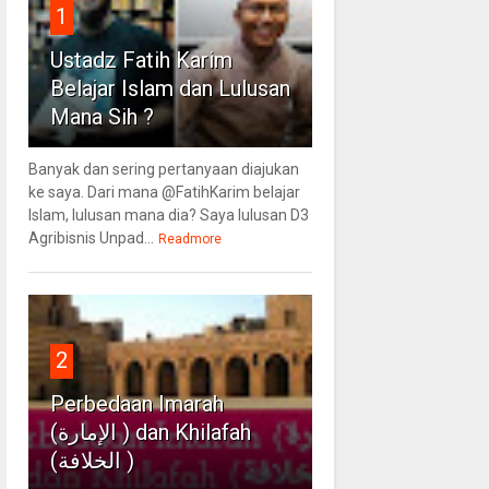
1
Ustadz Fatih Karim
Belajar Islam dan Lulusan
Mana Sih ?
Banyak dan sering pertanyaan diajukan
ke saya. Dari mana @FatihKarim belajar
Islam, lulusan mana dia? Saya lulusan D3
Agribisnis Unpad...
Readmore
2
Perbedaan Imarah
(الإمارة ) dan Khilafah
(الخلافة )