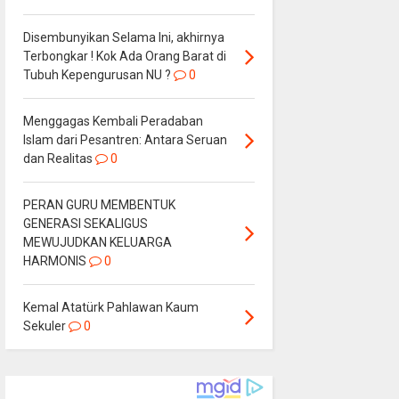
Disembunyikan Selama Ini, akhirnya
Terbongkar ! Kok Ada Orang Barat di
Tubuh Kepengurusan NU ?
0
Menggagas Kembali Peradaban
Islam dari Pesantren: Antara Seruan
dan Realitas
0
PERAN GURU MEMBENTUK
GENERASI SEKALIGUS
MEWUJUDKAN KELUARGA
HARMONIS
0
Kemal Atatürk Pahlawan Kaum
Sekuler
0