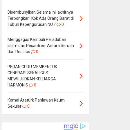
Disembunyikan Selama Ini, akhirnya
Terbongkar ! Kok Ada Orang Barat di
Tubuh Kepengurusan NU ?
0
Menggagas Kembali Peradaban
Islam dari Pesantren: Antara Seruan
dan Realitas
0
PERAN GURU MEMBENTUK
GENERASI SEKALIGUS
MEWUJUDKAN KELUARGA
HARMONIS
0
Kemal Atatürk Pahlawan Kaum
Sekuler
0