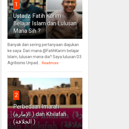
1
Ustadz Fatih Karim
Belajar Islam dan Lulusan
Mana Sih ?
Banyak dan sering pertanyaan diajukan
ke saya. Dari mana @FatihKarim belajar
Islam, lulusan mana dia? Saya lulusan D3
Agribisnis Unpad...
Readmore
2
Perbedaan Imarah
(الإمارة ) dan Khilafah
(الخلافة )