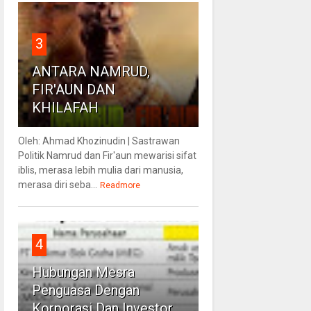
3
ANTARA NAMRUD,
FIR'AUN DAN
KHILAFAH
Oleh: Ahmad Khozinudin | Sastrawan
Politik Namrud dan Fir'aun mewarisi sifat
iblis, merasa lebih mulia dari manusia,
merasa diri seba...
Readmore
4
Hubungan Mesra
Penguasa Dengan
Korporasi Dan Investor