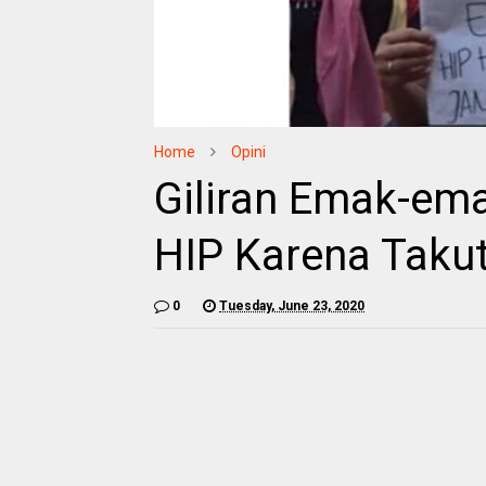
Home
Opini
Giliran Emak-ema
HIP Karena Taku
0
Tuesday, June 23, 2020