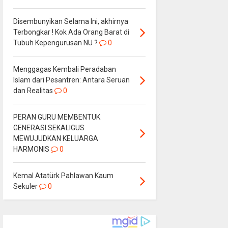
Disembunyikan Selama Ini, akhirnya
Terbongkar ! Kok Ada Orang Barat di
Tubuh Kepengurusan NU ?
0
Menggagas Kembali Peradaban
Islam dari Pesantren: Antara Seruan
dan Realitas
0
PERAN GURU MEMBENTUK
GENERASI SEKALIGUS
MEWUJUDKAN KELUARGA
HARMONIS
0
Kemal Atatürk Pahlawan Kaum
Sekuler
0