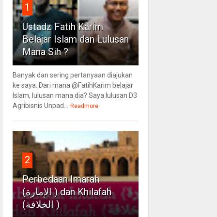
1
Ustadz Fatih Karim
Belajar Islam dan Lulusan
Mana Sih ?
Banyak dan sering pertanyaan diajukan
ke saya. Dari mana @FatihKarim belajar
Islam, lulusan mana dia? Saya lulusan D3
Agribisnis Unpad...
Readmore
2
Perbedaan Imarah
(الإمارة ) dan Khilafah
(الخلافة )