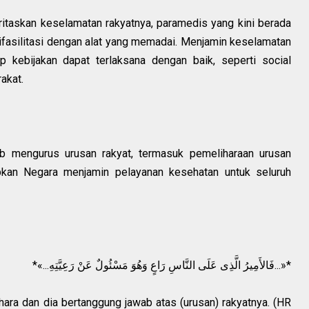
itaskan keselamatan rakyatnya, paramedis yang kini berada
ifasilitasi dengan alat yang memadai. Menjamin keselamatan
kebijakan dapat terlaksana dengan baik, seperti social
akat.
b mengurus urusan rakyat, termasuk pemeliharaan urusan
kan Negara menjamin pelayanan kesehatan untuk seluruh
*«...فَالأَمِيرُ الَّذِى عَلَى النَّاسِ رَاعٍ وَهُوَ مَسْئُولٌ عَنْ رَعِيَّتِهِ...»*
ara dan dia bertanggung jawab atas (urusan) rakyatnya. (HR