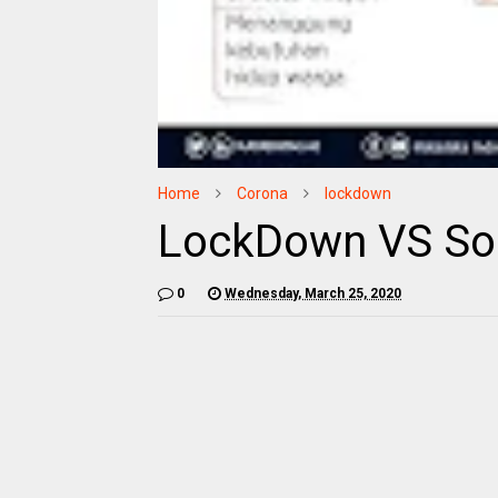
Home
Corona
lockdown
LockDown VS Soc
0
Wednesday, March 25, 2020