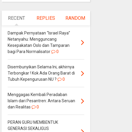
RECENT
REPLIES
RANDOM
Dampak Pernyataan “Israel Raya”
Netanyahu: Mengguncang
Kesepakatan Oslo dan Tamparan
bagi Para Normalisator
0
Disembunyikan Selama Ini, akhirnya
Terbongkar ! Kok Ada Orang Barat di
Tubuh Kepengurusan NU ?
0
Menggagas Kembali Peradaban
Islam dari Pesantren: Antara Seruan
dan Realitas
0
PERAN GURU MEMBENTUK
GENERASI SEKALIGUS