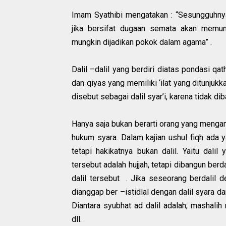
Imam Syathibi mengatakan : “Sesungguhnya
jika bersifat dugaan semata akan memunc
mungkin dijadikan pokok dalam agama” .
Dalil –dalil yang berdiri diatas pondasi qat
dan qiyas yang memiliki ‘ilat yang ditunjukka
disebut sebagai dalil syar’i, karena tidak dib
Hanya saja bukan berarti orang yang mengam
hukum syara. Dalam kajian ushul fiqh ada y
tetapi hakikatnya bukan dalil. Yaitu dali
tersebut adalah hujjah, tetapi dibangun berd
dalil tersebut . Jika seseorang berdalil 
dianggap ber –istidlal dengan dalil syara da
Diantara syubhat ad dalil adalah; mashalih
dll.