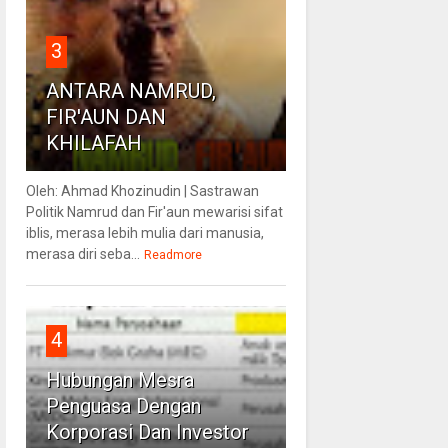
3
ANTARA NAMRUD,
FIR'AUN DAN
KHILAFAH
Oleh: Ahmad Khozinudin | Sastrawan
Politik Namrud dan Fir'aun mewarisi sifat
iblis, merasa lebih mulia dari manusia,
merasa diri seba...
Readmore
4
Hubungan Mesra
Penguasa Dengan
Korporasi Dan Investor