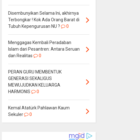
Disembunyikan Selama Ini, akhirnya
Terbongkar ! Kok Ada Orang Barat di
Tubuh Kepengurusan NU ?
0
Menggagas Kembali Peradaban
Islam dari Pesantren: Antara Seruan
dan Realitas
0
PERAN GURU MEMBENTUK
GENERASI SEKALIGUS
MEWUJUDKAN KELUARGA
HARMONIS
0
Kemal Atatürk Pahlawan Kaum
Sekuler
0