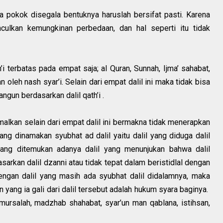
 pokok disegala bentuknya haruslah bersifat pasti. Karena
ulkan kemungkinan perbedaan, dan hal seperti itu tidak
h’i terbatas pada empat saja; al Quran, Sunnah, Ijma’ sahabat,
n oleh nash syar’i. Selain dari empat dalil ini maka tidak bisa
angun berdasarkan dalil qath’i .
alkan selain dari empat dalil ini bermakna tidak menerapkan
ang dinamakan syubhat ad dalil yaitu dalil yang diduga dalil
l yang ditemukan adanya dalil yang menunjukan bahwa dalil
asarkan dalil dzanni atau tidak tepat dalam beristidlal dengan
dengan dalil yang masih ada syubhat dalil didalamnya, maka
n yang ia gali dari dalil tersebut adalah hukum syara baginya.
 mursalah, madzhab shahabat, syar’un man qablana, istihsan,