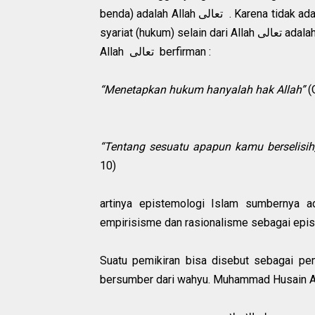
benda) adalah Allah تعالى . Karena tidak ada hukum syar’i kecuali hanya milik Allah semata, maka segala
syariat (hukum) selain dari
Allah تعالى berfirman :
“Menetapkan hukum hanyalah hak Allah”
(
“Tentang sesuatu apapun kamu berselisih
10)
artinya epistemologi Islam sumbernya a
empirisisme dan rasionalisme sebagai epi
Suatu pemikiran bisa disebut sebagai pemi
bersumber dari wahyu. Muhammad Husain Ab