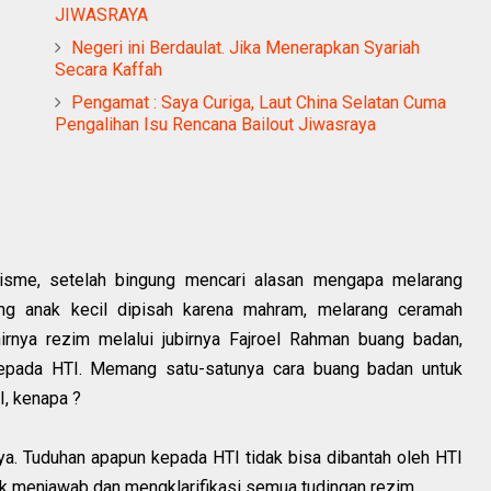
JIWASRAYA
Negeri ini Berdaulat. Jika Menerapkan Syariah
Secara Kaffah
Pengamat : Saya Curiga, Laut China Selatan Cuma
Pengalihan Isu Rencana Bailout Jiwasraya
lisme, setelah bingung mencari alasan mengapa melarang
ang anak kecil dipisah karena mahram, melarang ceramah
irnya rezim melalui jubirnya Fajroel Rahman buang badan,
 kepada HTI. Memang satu-satunya cara buang badan untuk
I, kenapa ?
ya. Tuduhan apapun kepada HTI tidak bisa dibantah oleh HTI
tuk menjawab dan mengklarifikasi semua tudingan rezim.