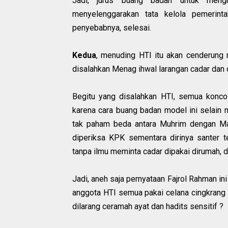
Jadi, jurus buang badan untuk mengh
menyelenggarakan tata kelola pemerin
penyebabnya, selesai.
Kedua
, menuding HTI itu akan cenderung 
disalahkan Menag ihwal larangan cadar dan 
Begitu yang disalahkan HTI, semua konco
karena cara buang badan model ini selai
tak paham beda antara Muhrim dengan M
diperiksa KPK sementara dirinya santer 
tanpa ilmu meminta cadar dipakai dirumah, d
Jadi, aneh saja pernyataan Fajrol Rahman i
anggota HTI semua pakai celana cingkran
dilarang ceramah ayat dan hadits sensitif ?