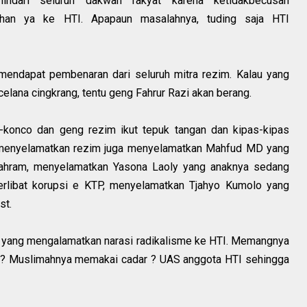
indari seluruh dakwah rakyat karena ketidakbecusan
tahan ya ke HTI. Apapaun masalahnya, tuding saja HTI
mendapat pembenaran dari seluruh mitra rezim. Kalau yang
celana cingkrang, tentu geng Fahrur Razi akan berang.
-konco dan geng rezim ikut tepuk tangan dan kipas-kipas
n menyelamatkan rezim juga menyelamatkan Mahfud MD yang
ahram, menyelamatkan Yasona Laoly yang anaknya sedang
terlibat korupsi e KTP, menyelamatkan Tjahyo Kumolo yang
st.
ni yang mengalamatkan narasi radikalisme ke HTI. Memangnya
g ? Muslimahnya memakai cadar ? UAS anggota HTI sehingga