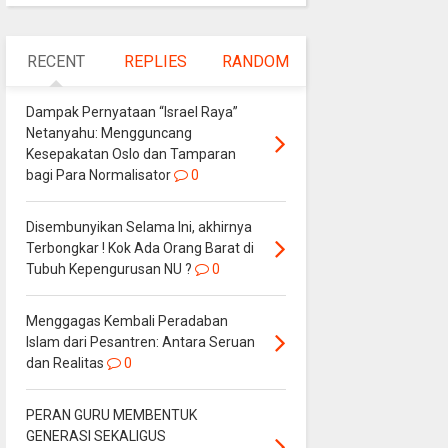
RECENT
REPLIES
RANDOM
Dampak Pernyataan “Israel Raya”
Netanyahu: Mengguncang
Kesepakatan Oslo dan Tamparan
bagi Para Normalisator
0
Disembunyikan Selama Ini, akhirnya
Terbongkar ! Kok Ada Orang Barat di
Tubuh Kepengurusan NU ?
0
Menggagas Kembali Peradaban
Islam dari Pesantren: Antara Seruan
dan Realitas
0
PERAN GURU MEMBENTUK
GENERASI SEKALIGUS