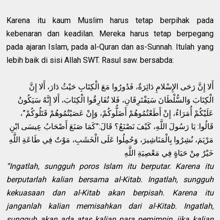
Karena itu kaum Muslim harus tetap berpihak pada
kebenaran dan keadilan. Mereka harus tetap berpegang
pada ajaran Islam, pada al-Quran dan as-Sunnah. Itulah yang
lebih baik di sisi Allah SWT. Rasul saw. bersabda:
أَلا إِنَّ رَحَى الإِسْلامِ دَائِرَةٌ، فَدُورُوا مَعَ الْكِتَابِ حَيْثُ دَارَ، أَلا إِنَّ
الْكِتَابَ وَالسُّلْطَانَ سَيَفْتَرِقَانِ، فَلا تُفَارِقُوا الْكِتَابَ، أَلا إِنَّهُ سَيَكُونُ
عَلَيْكُمْ أُمَرَاءُ، إِنْ أَطَعْتُمُوهُمْ أَضَلُّوكُمْ، وَإِنْ عَصَيْتُمُوهُمْ قَتَلُوكُمْ”،
قَالُوا: يَا رَسُولَ اللَّهِ، كَيْفَ نَصْنَعُ؟ قَالَ:”كَمَا صَنَعَ أَصْحَابُ عِيسَى ابْنِ
مَرْيَمَ، نُشِرُوا بِالْمَنَاشِيرَ، وَحُمِلُوا عَلَى الْخَشَبِ، مَوْتٌ فِي طَاعَةِ اللَّهِ
خَيْرٌ مِنْ حَيَاةٍ فِي مَعْصِيَةِ اللَّهِ
“Ingatlah, sungguh poros Islam itu berputar. Karena itu
berputarlah kalian bersama al-Kitab. Ingatlah, sungguh
kekuasaan dan al-Kitab akan berpisah. Karena itu
janganlah kalian memisahkan dari al-Kitab. Ingatlah,
sungguh akan ada atas kalian para pemimpin, jika kalian