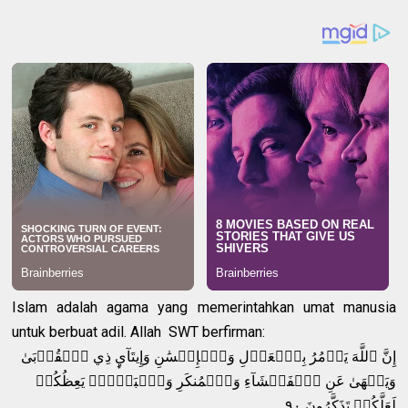
Islam adalah agama yang memerintahkan umat manusia
untuk berbuat adil. Allah SWT berfirman:
إِنَّ ٱللَّهَ يَأۡمُرُ بِٱلۡعَدۡلِ وَٱلۡإِحۡسَٰنِ وَإِيتَآيِٕ ذِي ٱلۡقُرۡبَىٰ
وَيَنۡهَىٰ عَنِ ٱلۡفَحۡشَآءِ وَٱلۡمُنكَرِ وَٱلۡبَغۡيِۚ يَعِظُكُمۡ
لَعَلَّكُمۡ تَذَكَّرُونَ ٩٠