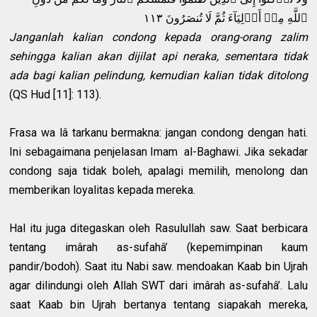
ٱللَّهِ مِنۡ أَوۡلِيَآءَ ثُمَّ لَا تُنصَرُونَ ١١٣
Janganlah kalian condong kepada orang-orang zalim
sehingga kalian akan dijilat api neraka, sementara tidak
ada bagi kalian pelindung, kemudian kalian tidak ditolong
(QS Hud [11]: 113).
Frasa wa lâ tarkanu bermakna: jangan condong dengan hati.
Ini sebagaimana penjelasan Imam al-Baghawi. Jika sekadar
condong saja tidak boleh, apalagi memilih, menolong dan
memberikan loyalitas kepada mereka.
Hal itu juga ditegaskan oleh Rasulullah saw. Saat berbicara
tentang imârah as-sufahâ’ (kepemimpinan kaum
pandir/bodoh). Saat itu Nabi saw. mendoakan Kaab bin Ujrah
agar dilindungi oleh Allah SWT dari imârah as-sufahâ’. Lalu
saat Kaab bin Ujrah bertanya tentang siapakah mereka,