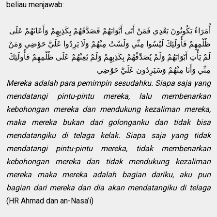
beliau menjawab:
أُمَرَاءُ يَكُونُونَ بَعْدِي فَمَنْ أَتَى أَبْوَابَهُمْ فَصَدَّقَهُمْ بِكَذِبِهِمْ وَأَعَانَهُمْ عَلَى
ظُلْمِهِمْ فَأُولَئِكَ لَيْسُوا مِنِّي وَلَسْتُ مِنْهُمْ وَلَا يَرِدُوا عَلَيَّ حَوْضِي وَمَنْ
لَمْ يَأْتِ أَبْوَابَهُمْ وَلَمْ يُصَدِّقْهُمْ بِكَذِبِهِمْ وَلَمْ يُعِنْهُمْ عَلَى ظُلْمِهِمْ فَأُولَئِكَ
مِنِّي وَأَنَا مِنْهُمْ وَسَيَرِدُون عَلَيَّ حَوْضِي
Mereka adalah para pemimpin sesudahku. Siapa saja yang
mendatangi pintu-pintu mereka, lalu membenarkan
kebohongan mereka dan mendukung kezaliman mereka,
maka mereka bukan dari golonganku dan tidak bisa
mendatangiku di telaga kelak. Siapa saja yang tidak
mendatangi pintu-pintu mereka, tidak membenarkan
kebohongan mereka dan tidak mendukung kezaliman
mereka maka mereka adalah bagian dariku, aku pun
bagian dari mereka dan dia akan mendatangiku di telaga
(HR Ahmad dan an-Nasa’i)