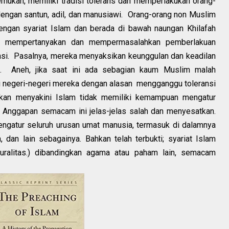
mukan, memiliki tradisi tolerans dan memperlakukan orang-
engan santun, adil, dan manusiawi. Orang-orang non Muslim
dengan syariat Islam dan berada di bawah naungan Khilafah
dak mempertanyakan dan mempermasalahkan pemberlakuan
ansi. Pasalnya, mereka menyaksikan keunggulan dan keadilan
n. Aneh, jika saat ini ada sebagian kaum Muslim malah
i negeri-negeri mereka dengan alasan mengganggu toleransi
an menyakini Islam tidak memiliki kemampuan mengatur
. Anggapan semacam ini jelas-jelas salah dan menyesatkan.
mengatur seluruh urusan umat manusia, termasuk di dalamnya
dan lain sebagainya. Bahkan telah terbukti; syariat Islam
uralitas.) dibandingkan agama atau paham lain, semacam