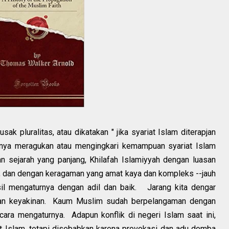
ak pluralitas, atau dikatakan " jika syariat Islam diterapjan
tinya meragukan atau mengingkari kemampuan syariat Islam
n sejarah yang panjang, Khilafah Islamiyyah dengan luasan
, dan dengan keragaman yang amat kaya dan kompleks --jauh
asil mengaturnya dengan adil dan baik. Jarang kita dengar
dan keyakinan. Kaum Muslim sudah berpelangaman dengan
ra mengaturnya. Adapun konflik di negeri Islam saat ini,
at Islam, tetapi disebabkan karena provokasi dan adu domba