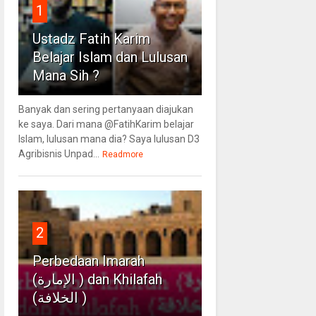
1
Ustadz Fatih Karim
Belajar Islam dan Lulusan
Mana Sih ?
Banyak dan sering pertanyaan diajukan
ke saya. Dari mana @FatihKarim belajar
Islam, lulusan mana dia? Saya lulusan D3
Agribisnis Unpad...
Readmore
2
Perbedaan Imarah
(الإمارة ) dan Khilafah
(الخلافة )