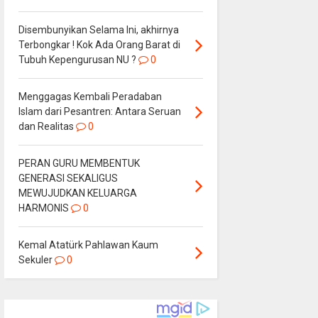
Disembunyikan Selama Ini, akhirnya
Terbongkar ! Kok Ada Orang Barat di
Tubuh Kepengurusan NU ?
0
Menggagas Kembali Peradaban
Islam dari Pesantren: Antara Seruan
dan Realitas
0
PERAN GURU MEMBENTUK
GENERASI SEKALIGUS
MEWUJUDKAN KELUARGA
HARMONIS
0
Kemal Atatürk Pahlawan Kaum
Sekuler
0