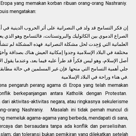
i Eropa yang memakan korban ribuan orang-orang Nashraniy.
Louis mengatakan:
إن فكر التسامح قد ولد في النصرانية على أثر الحروب الدينية في أو
الصراع الدموي بين الكاثوليك والبروتستانت، فالتسامح وهو الذي ي
العلمانية التي وُجِدت لحل مشكلة النصرانية. فهذه المشكلة لم تنشأ ف
مختلفة في البلاد الإسلامية وجدوا إمكانية العيش هناك بصداقة وأخ
أصل الإسلام، وهو ليس فكراً قد طرأ عليه فيما بعد، وعندما يقول ال
جلي أهمية التسامح التي منحها. فإن غير المسلمين في حالة مطابقت
في هناء وراحة في البلاد الإسلامية.
karena pengaruh perang agama di Eropa yang telah memakan
onflik berkepanjangan antara Katholik dengan Protestan.
ri aktivitas-aktivitas negara, atau ringkasnya sekulerisme
ng-orang Nashraniy. Masalah ini tidak pernah muncul di
yang memeluk agama-agama yang berbeda, mendapati di sana,
rcaya dan bersaudara tanpa ada konflik dan perselisihan.
Islam; dan toleransi bukan pemikiran yang dilekatkan setelah