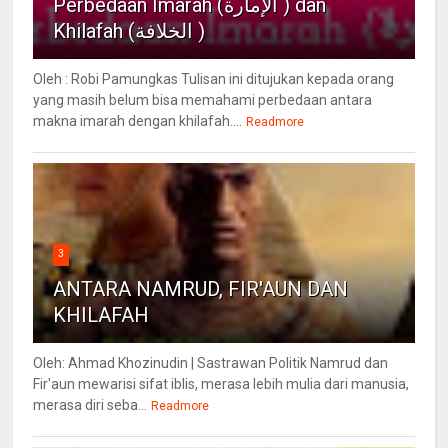
Perbedaan Imarah (الإمارة ) dan
Khilafah (الخلافة )
Oleh : Robi Pamungkas Tulisan ini ditujukan kepada orang
yang masih belum bisa memahami perbedaan antara
makna imarah dengan khilafah....
Readmore
3
ANTARA NAMRUD, FIR'AUN DAN
KHILAFAH
Oleh: Ahmad Khozinudin | Sastrawan Politik Namrud dan
Fir'aun mewarisi sifat iblis, merasa lebih mulia dari manusia,
merasa diri seba...
Readmore