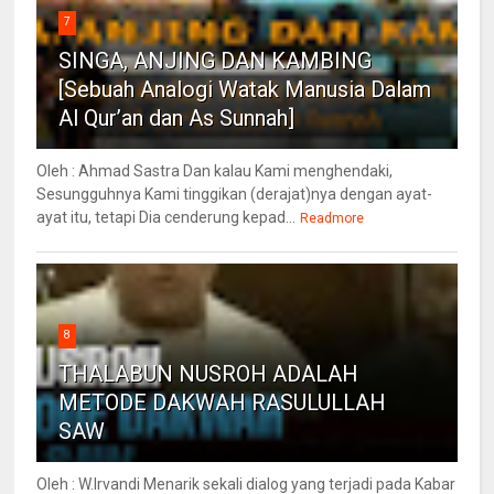
7
SINGA, ANJING DAN KAMBING
[Sebuah Analogi Watak Manusia Dalam
Al Qur’an dan As Sunnah]
Oleh : Ahmad Sastra Dan kalau Kami menghendaki,
Sesungguhnya Kami tinggikan (derajat)nya dengan ayat-
ayat itu, tetapi Dia cenderung kepad...
Readmore
8
THALABUN NUSROH ADALAH
METODE DAKWAH RASULULLAH
SAW
Oleh : W.Irvandi Menarik sekali dialog yang terjadi pada Kabar