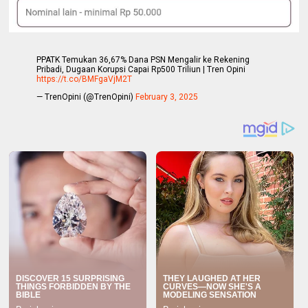
PPATK Temukan 36,67% Dana PSN Mengalir ke Rekening
Pribadi, Dugaan Korupsi Capai Rp500 Triliun | Tren Opini
https://t.co/BMFgaVjM2T
— TrenOpini (@TrenOpini)
February 3, 2025