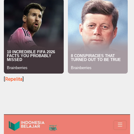
[
Repelita
]