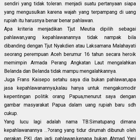
sendiri yang tidak toleran. menjadi suatu pertanyaan siapa
yang mengusulkan karena wajah yang terpampang di uang
rupiah itu harusnya benar benar pahlawan.
Apa kriteria menjadikan Tjut Meutia dipilih sebagai
pahlawan,yang kepahlawanannya tidak nampak bila
dibanding dengan Tjut Nyakdien atau Laksamana Malahayati
seorang perempuan Aceh berumur 16 tahun secara heroik
memimpin Armada Perang Angkatan Laut mengalahkan
Belanda dan Belanda tidak mampu mengalahkannya.
Juga Frans Kaisepo setahu saya dia bukan pahlawan,apa
jasa kepahlawanannya,kalau hanya untuk mengakomodir
kepentingan politik orang Papua,menurut saya dengan
gambar masyarakat Papua dalam uang rupiah baru sdh
cukup.
Yang lucu lagi adalah nama TB.Simatupang dimana
kepahlawanannya …?orang yang tidur dirumah dibunuh oleh
gerakan PKI dan jadi pahlawan,kenapa bukan Ahmad Yani