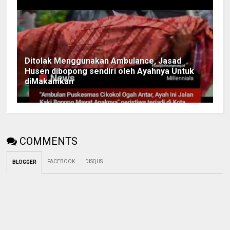
Ditolak Menggunakan Ambulance, Jasad
Husen dibopong sendiri oleh Ayahnya Untuk
diMakamkan
COMMENTS
FACEBOOK
DISQUS
BLOGGER