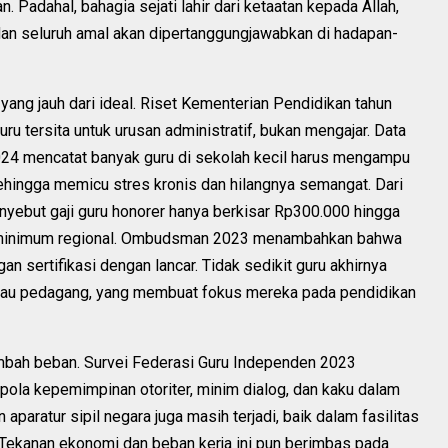
 Padahal, bahagia sejati lahir dari ketaatan kepada Allah,
dan seluruh amal akan dipertanggungjawabkan di hadapan-
yang jauh dari ideal. Riset Kementerian Pendidikan tahun
tersita untuk urusan administratif, bukan mengajar. Data
024 mencatat banyak guru di sekolah kecil harus mengampu
sehingga memicu stres kronis dan hilangnya semangat. Dari
yebut gaji guru honorer hanya berkisar Rp300.000 hingga
ah minimum regional. Ombudsman 2023 menambahkan bahwa
n sertifikasi dengan lancar. Tidak sedikit guru akhirnya
atau pedagang, yang membuat fokus mereka pada pendidikan
mbah beban. Survei Federasi Guru Independen 2023
ola kepemimpinan otoriter, minim dialog, dan kaku dalam
 aparatur sipil negara juga masih terjadi, baik dalam fasilitas
ekanan ekonomi dan beban kerja ini pun berimbas pada