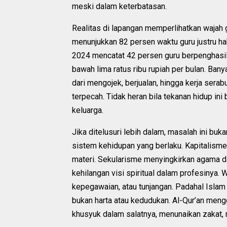
meski dalam keterbatasan.
Realitas di lapangan memperlihatkan wajah 
menunjukkan 82 persen waktu guru justru ha
2024 mencatat 42 persen guru berpenghasila
bawah lima ratus ribu rupiah per bulan. Ban
dari mengojek, berjualan, hingga kerja ser
terpecah. Tidak heran bila tekanan hidup i
keluarga.
Jika ditelusuri lebih dalam, masalah ini buka
sistem kehidupan yang berlaku. Kapitalism
materi. Sekularisme menyingkirkan agama da
kehilangan visi spiritual dalam profesinya. Wa
kepegawaian, atau tunjangan. Padahal Islam
bukan harta atau kedudukan. Al-Qur’an meng
khusyuk dalam salatnya, menunaikan zakat, 