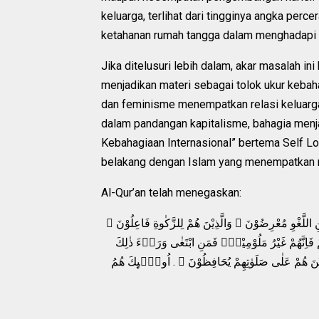
keluarga, terlihat dari tingginya angka per
ketahanan rumah tangga dalam menghadapi 
Jika ditelusuri lebih dalam, akar masalah i
menjadikan materi sebagai tolok ukur kebah
dan feminisme menempatkan relasi keluarga 
dalam pandangan kapitalisme, bahagia menja
Kebahagiaan Internasional” bertema Self L
belakang dengan Islam yang menempatkan ri
Al-Qur’an telah menegaskan:
َنِ اللَّغْوِ مُعْرِضُوْنَ ۙ وَالَّذِيْنَ هُمْ لِلزَّكٰوةِ فَاعِلُوْنَ
ُمْ فَاِنَّهُمْ غَيْرُ مَلُوْمِيْنَۚ فَمَنِ ابْتَغٰى وَرَاۤءَ ذٰلِكَ
َذِيْنَ هُمْ عَلٰى صَلَوٰتِهِمْ يُحَافِظُوْنَ ۘ . اُولٰۤىِٕكَ هُمُ