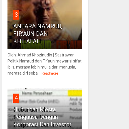
3
ANTARA NAMRUD,
FIR'AUN DAN
KHILAFAH
Oleh: Ahmad Khozinudin | Sastrawan
Politik Namrud dan Fir'aun mewarisi sifat
iblis, merasa lebih mulia dari manusia,
merasa diri seba...
Readmore
4
Hubungan Mesra
Penguasa Dengan
Korporasi Dan Investor