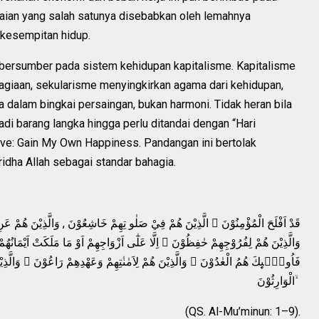
ceraian yang salah satunya disebabkan oleh lemahnya
kesempitan hidup.
ni bersumber pada sistem kehidupan kapitalisme. Kapitalisme
agiaan, sekularisme menyingkirkan agama dari kehidupan,
dalam bingkai persaingan, bukan harmoni. Tidak heran bila
di barang langka hingga perlu ditandai dengan “Hari
ove: Gain My Own Happiness. Pandangan ini bertolak
dha Allah sebagai standar bahagia.
قَدْ اَفْلَحَ الْمُؤْمِنُوْنَ ۙ الَّذِيْنَ هُمْ فِيْ صَلٰو تِهِمْ خَاشِعُوْنَ , وَالَّذِيْنَ هُمْ ع ۙ
وَالَّذِيْنَ هُمْ لِفُرُوْجِهِمْ حٰفِظُوْنَ ۙ اِلَّا عَلٰٓى اَزْوَاجِهِمْ اَوْ مَا مَلَكَتْ اَيْمَانُه
فَاُولٰۤىِٕكَ هُمُ الْعٰدُوْنَ ۚ وَالَّذِيْنَ هُمْ لِاَمٰنٰتِهِمْ وَعَهْدِهِمْ رَاعُوْنَ ۙ وَالّ
الْوَارِثُوْنَ ۙ
(QS. Al-Mu’minun: 1–9).