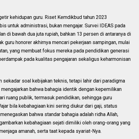
getir kehidupan guru. Riset Kemdikbud tahun 2023
bis untuk administrasi, bukan mengajar. Survei IDEAS pada
n di bawah dua juta rupiah, bahkan 13 persen di antaranya di
yak guru honorer akhirnya mencari pekerjaan sampingan, mulai
abutan, yang membuat fokus mereka pada pendidikan generasi
ni berdampak pada kualitas pengajaran sekaligus keharmonisan
n sekadar soal kebijakan teknis, tetapi lahir dari paradigma
e mengajarkan bahwa bahagia identik dengan kepemilikan
ri ruang publik, termasuk pendidikan, sehingga guru
jar bila kebahagiaan kini sering diukur dari gaji, status
 menegaskan bahwa standar bahagia adalah ridha Allah,
gambarkan kebahagiaan sejati dimiliki oleh orang-orang yang
menjaga amanah, serta taat kepada syariat-Nya.