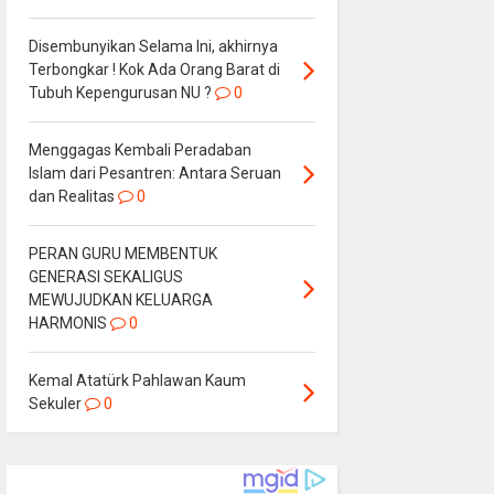
Disembunyikan Selama Ini, akhirnya
Terbongkar ! Kok Ada Orang Barat di
Tubuh Kepengurusan NU ?
0
Menggagas Kembali Peradaban
Islam dari Pesantren: Antara Seruan
dan Realitas
0
PERAN GURU MEMBENTUK
GENERASI SEKALIGUS
MEWUJUDKAN KELUARGA
HARMONIS
0
Kemal Atatürk Pahlawan Kaum
Sekuler
0