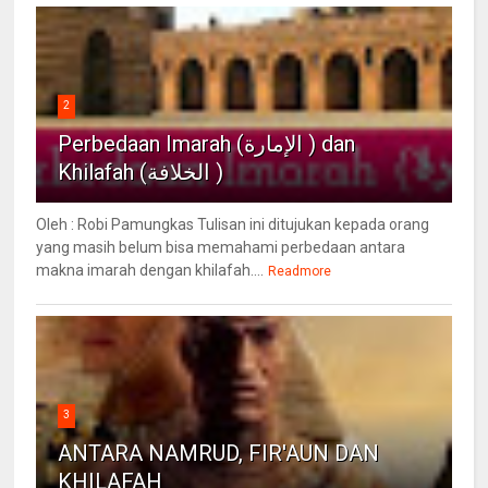
2
Perbedaan Imarah (الإمارة ) dan
Khilafah (الخلافة )
Oleh : Robi Pamungkas Tulisan ini ditujukan kepada orang
yang masih belum bisa memahami perbedaan antara
makna imarah dengan khilafah....
Readmore
3
ANTARA NAMRUD, FIR'AUN DAN
KHILAFAH