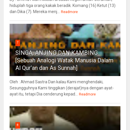
hiduplah tiga orang kakak beradik. Komang (16) Ketut (13)
dan Dika (7). Mereka menj...
Readmore
7
SINGA, ANJING DAN KAMBING
[Sebuah Analogi Watak Manusia Dalam
Al Qur’an dan As Sunnah]
Oleh : Ahmad Sastra Dan kalau Kami menghendaki,
Sesungguhnya Kami tinggikan (derajat)nya dengan ayat-
ayat itu, tetapi Dia cenderung kepad...
Readmore
8