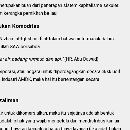
rupakan buah dari penerapan sistem kapitalisme sekuler.
m kerangka pemikiran beliau:
Bukan Komoditas
zham al-Iqtishadi fi al-Islam bahwa air termasuk dalam
ullah SAW bersabda:
: air, padang rumput, dan api.”
(HR. Abu Dawud)
korporasi, atau negara untuk diperdagangkan secara eksklusif.
m industri AMDK, maka hal itu bertentangan secara
ezaliman
r untuk dikomersialkan, maka itu sejatinya adalah bentuk
dalah pihak yang wajib mengelola dan mendistribusikan air
ngut bayaran kecuali sebatas biaya layanan (jika ada), bukan