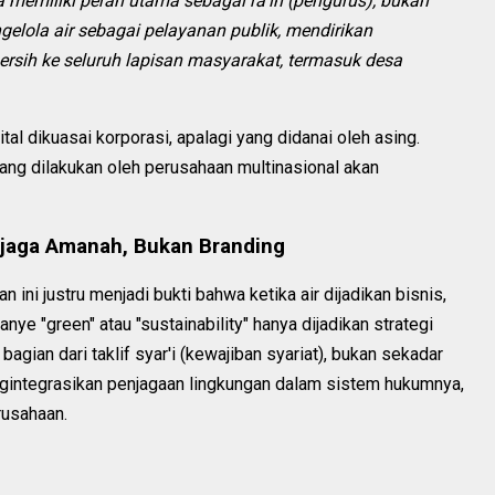
 memiliki peran utama sebagai rā‘in (pengurus), bukan
gelola air sebagai pelayanan publik, mendirikan
 bersih ke seluruh lapisan masyarakat, termasuk desa
al dikuasai korporasi, apalagi yang didanai oleh asing.
ang dilakukan oleh perusahaan multinasional akan
enjaga Amanah, Bukan Branding
n ini justru menjadi bukti bahwa ketika air dijadikan bisnis,
nye "green" atau "sustainability" hanya dijadikan strategi
agian dari taklif syar'i (kewajiban syariat), bukan sekadar
gintegrasikan penjagaan lingkungan dalam sistem hukumnya,
usahaan.