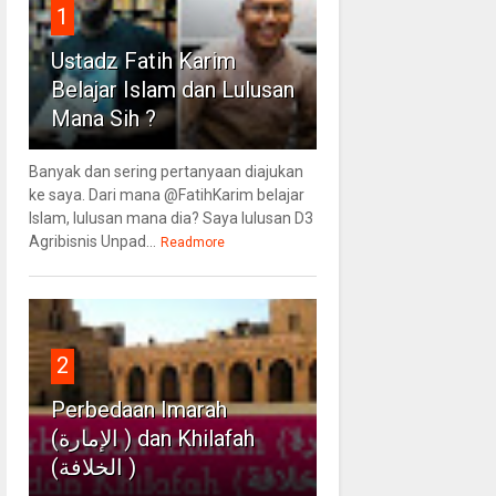
1
Ustadz Fatih Karim
Belajar Islam dan Lulusan
Mana Sih ?
Banyak dan sering pertanyaan diajukan
ke saya. Dari mana @FatihKarim belajar
Islam, lulusan mana dia? Saya lulusan D3
Agribisnis Unpad...
Readmore
2
Perbedaan Imarah
(الإمارة ) dan Khilafah
(الخلافة )