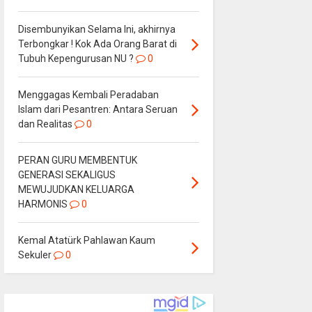
Disembunyikan Selama Ini, akhirnya
Terbongkar ! Kok Ada Orang Barat di
Tubuh Kepengurusan NU ?
0
Menggagas Kembali Peradaban
Islam dari Pesantren: Antara Seruan
dan Realitas
0
PERAN GURU MEMBENTUK
GENERASI SEKALIGUS
MEWUJUDKAN KELUARGA
HARMONIS
0
Kemal Atatürk Pahlawan Kaum
Sekuler
0