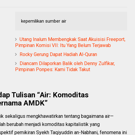
kepemilikan sumber air
Utang Inalum Membengkak Saat Akuisisi Freeport,
Pimpinan Komisi VII: Itu Yang Belum Terjawab
Rocky Gerung Dapat Hadiah Al-Quran
Diancam Dilaporkan Balik oleh Denny Zulfikar,
Pimpinan Ponpes: Kami Tidak Takut
p Tulisan “Air: Komoditas
Bernama AMDK”
rik sekaligus mengkhawatirkan tentang bagaimana air—
h berubah menjadi komoditas kapitalistik yang
rspektif pemikiran Syekh Taqiyuddin an-Nabhani, fenomena ini