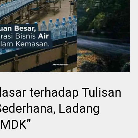
sar terhadap Tulisan
Sederhana, Ladang
AMDK”