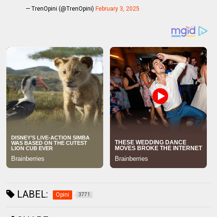
— TrenOpini (@TrenOpini)
February 3, 2025
LABEL:
Opini
3771