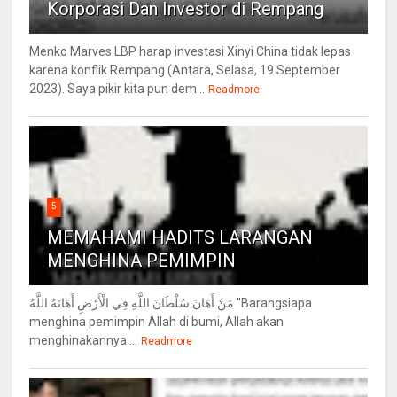
Korporasi Dan Investor di Rempang
Menko Marves LBP harap investasi Xinyi China tidak lepas
karena konflik Rempang (Antara, Selasa, 19 September
2023). Saya pikir kita pun dem...
Readmore
5
MEMAHAMI HADITS LARANGAN
MENGHINA PEMIMPIN
مَنْ أَهَانَ سُلْطَانَ اللَّهِ فِي الْأَرْضِ أَهَانَهُ اللَّهُ "Barangsiapa
menghina pemimpin Allah di bumi, Allah akan
menghinakannya....
Readmore