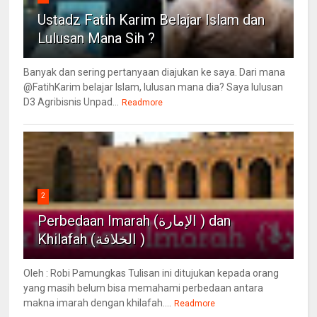
Ustadz Fatih Karim Belajar Islam dan
Lulusan Mana Sih ?
Banyak dan sering pertanyaan diajukan ke saya. Dari mana
@FatihKarim belajar Islam, lulusan mana dia? Saya lulusan
D3 Agribisnis Unpad...
Readmore
2
Perbedaan Imarah (الإمارة ) dan
Khilafah (الخلافة )
Oleh : Robi Pamungkas Tulisan ini ditujukan kepada orang
yang masih belum bisa memahami perbedaan antara
makna imarah dengan khilafah....
Readmore