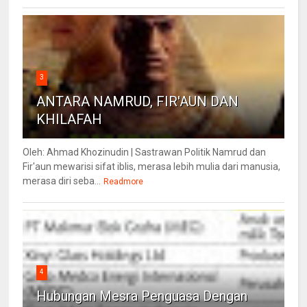
3
ANTARA NAMRUD, FIR'AUN DAN
KHILAFAH
Oleh: Ahmad Khozinudin | Sastrawan Politik Namrud dan
Fir'aun mewarisi sifat iblis, merasa lebih mulia dari manusia,
merasa diri seba...
Readmore
4
Hubungan Mesra Penguasa Dengan