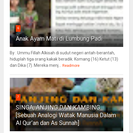
6
Anak Ayam Mati di Lumbung Padi
By : Ummu Fillah Alkisah di sudut negeri antah-berantah,
hiduplah tiga orang kakak beradik. Komang (16) Ketut (13)
dan Dika (7). Mereka menj...
Readmore
7
SINGA, ANJING DAN KAMBING
[Sebuah Analogi Watak Manusia Dalam
Al Qur’an dan As Sunnah]