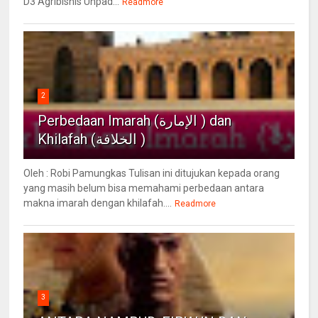
D3 Agribisnis Unpad...
Readmore
2
Perbedaan Imarah (الإمارة ) dan
Khilafah (الخلافة )
Oleh : Robi Pamungkas Tulisan ini ditujukan kepada orang
yang masih belum bisa memahami perbedaan antara
makna imarah dengan khilafah....
Readmore
3