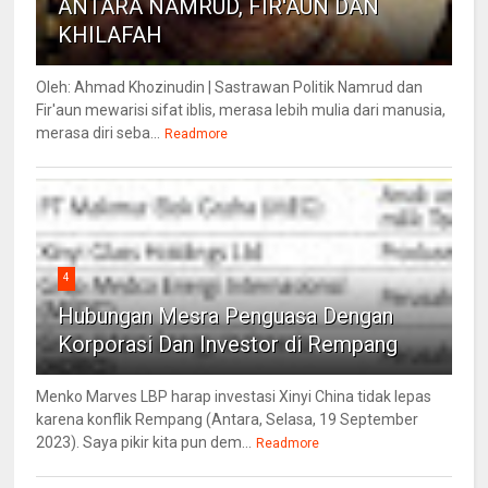
ANTARA NAMRUD, FIR'AUN DAN
KHILAFAH
Oleh: Ahmad Khozinudin | Sastrawan Politik Namrud dan
Fir'aun mewarisi sifat iblis, merasa lebih mulia dari manusia,
merasa diri seba...
Readmore
4
Hubungan Mesra Penguasa Dengan
Korporasi Dan Investor di Rempang
Menko Marves LBP harap investasi Xinyi China tidak lepas
karena konflik Rempang (Antara, Selasa, 19 September
2023). Saya pikir kita pun dem...
Readmore