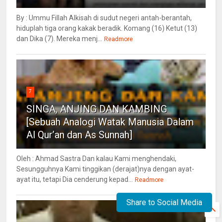
By : Ummu Fillah Alkisah di sudut negeri antah-berantah,
hiduplah tiga orang kakak beradik. Komang (16) Ketut (13)
dan Dika (7). Mereka menj...
Readmore
7
SINGA, ANJING DAN KAMBING
[Sebuah Analogi Watak Manusia Dalam
Al Qur’an dan As Sunnah]
Oleh : Ahmad Sastra Dan kalau Kami menghendaki,
Sesungguhnya Kami tinggikan (derajat)nya dengan ayat-
ayat itu, tetapi Dia cenderung kepad...
Readmore
Share to Social Media